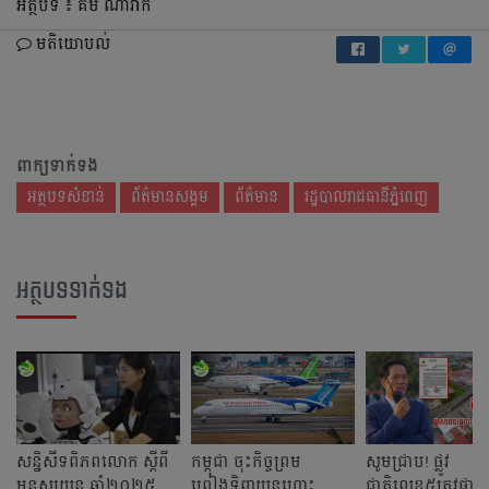
អត្ថបទ ៖ គីម ណារ៉ាក់
មតិយោបល់
ពាក្យទាក់ទង
អត្ថបទសំខាន់
ព័ត៌មានសង្គម
ព័ត៌មាន
រដ្ឋបាលរាជធានីភ្នំពេញ
អត្ថបទទាក់ទង
សន្និសីទពិភពលោក ស្តីពី
កម្ពុជា ចុះកិច្ចព្រម
សូមជ្រាប! ផ្លូវ
មនុស្សយន្ត ឆ្នាំ២០២៥
ព្រៀងទិញយន្តហោះ
ជាតិលេខ៥ត្រូវផ្អាក