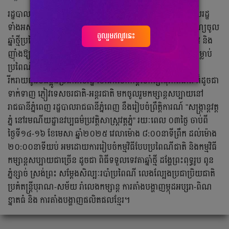
រដ្ឋបាលរាជធានីភ្នំពេញ សូមជម្រាបជូនដំណឹងដល់បងប្អូនប្រជាពលរដ្ឋ
ទាំងអស់មេត្តាជ្រាបថា ដើម្បីចូលរួម អបអរសាទរក្នុងឱកាសពិធីបុណ្យចូល
ចូលរួមឥលូវនេះ
ឆ្នាំថ្មីប្រពៃណីជាតិ ឆ្នាំម្សាញ់ សប្ដស័ក ព.ស.២៥៦៩ គ.ស.២០២៥ និង
ញ៉ាំងឱ្យពិធីបុណ្យប្រព្រឹត្តទៅដោយអធិកអធម រក្សាបាននូវទំនៀមទម្លាប់
ប្រពៃណី វប្បធម៌ដ៏ល្អផូរផង់របស់ជាតិ ព្រមទាំងផ្តល់ភាពសប្បាយ
រីករាយជូនបងប្អូនប្រជាពលរដ្ឋ សំដៅលើកកម្ពស់កិត្យានុភាពជាតិ ក៏ដូចជា
ទាក់ទាញ ភ្ញៀវទេសចរជាតិ-អន្តរជាតិ មកចូលរួមកម្សាន្តសប្បាយនៅ
រាជធានីភ្នំពេញ រដ្ឋបាលរាជធានីភ្នំពេញ នឹងរៀបចំព្រឹត្តិការណ៍ "សង្ក្រាន្តវត្ត
ភ្នំ នៅរមណីយដ្ឋានវប្បធម៌ប្រវត្តិសាស្ត្រវត្តភ្នំ” រយៈពេល ០៣ថ្ងៃ ចាប់ពី
ថ្ងៃទី១៤-១៦ ខែមេសា ឆ្នាំ២០២៥ វេលាម៉ោង ៨:០០នាទីព្រឹក ដល់ម៉ោង
២០:០០នាទីយប់ អមដោយការរៀបចំកម្មវិធីបែបប្រពៃណីជាតិ និងកម្មវិធី
កម្សាន្តសប្បាយជាច្រើន ដូចជា ពិធីទទួលទេវតាឆ្នាំថ្មី ដង្ហែព្រះពុទ្ធរូប ពូន
ភ្នំខ្សាច់ ស្រង់ព្រះ សម្ដែងសិល្បៈរបាំប្រពៃណី លេងល្បែងប្រជាប្រិយជាតិ
ប្រគំតន្ត្រីបុរាណ-សម័យ រាំលេងកម្សាន្ត ការតាំងបង្ហាញម្កុដអប្សរា-ពិណ
ខ្នាតធំ និង ការតាំងបង្ហាញផលិតផលខ្មែរ។