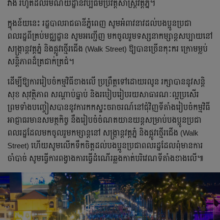
វាំង រហូតដល់រមណីយដ្ឋានវប្បធម៌ប្រវត្តិសាស្ត្រវត្តភ្នំ។
ក្នុងន័យនេះ រដ្ឋបាលរាជធានីភ្នំពេញ សូមអំពាវនាវដល់បងប្អូនប្រជា
ពលរដ្ឋពីគ្រប់មជ្ឈដ្ឋាន សូមអញ្ជើញ មកចូលរួមទស្សនាកម្សាន្តសប្បាយនៅ
សង្ក្រាន្តវត្តភ្នំ និងផ្លូវថ្មើរជើង (Walk Street) ឱ្យបានច្រើនកុះករ ក្រោមម្លប់
សន្តិភាពដ៏ត្រជាក់ត្រជំ។
ដើម្បីឱ្យការរៀបចំកម្មវិធីខាងលើ ប្រព្រឹត្តទៅដោយរលូន រក្សាបាននូវសន្តិ
សុខ សុវត្ថិភាព សណ្តាប់ធ្នាប់ និងរបៀបរៀបរយសាធារណៈល្អប្រសើរ
ព្រមទាំងបញ្ចៀសបាននូវការកកស្ទះចរាចរណ៍នៅជុំវិញទីតាំងរៀបចំកម្មវិធី
អាជ្ញាធរមានសមត្ថកិច្ច នឹងរៀបចំចំណតយានយន្តសម្រាប់បងប្អូនប្រជា
ពលរដ្ឋដែលមកចូលរួមកម្សាន្ដនៅ សង្ក្រាន្តវត្តភ្នំ និងផ្លូវថ្មើរជើង (Walk
Street) ហើយសូមលើកទឹកចិត្តដល់បងប្អូនប្រជាពលរដ្ឋដែលពុំមានការ
ចាំបាច់ សូមធ្វើការពង្វាងការធ្វើដំណើរឆ្លងកាត់បរិវេណទីតាំងខាងលើ៕