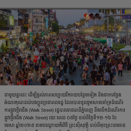
ជាមួយគ្នានេះ ដើម្បីផ្ដល់ភាពសប្បាយរីករាយបន្ថែមទៀត និងជាការថ្លែង
អំណរគុណដល់បងប្អូនប្រជាពលរដ្ឋ ដែលបានចូលរួមសាទរគាំទ្រដំណើរ
ការផ្លូវថ្មើរជើង (Walk Street) រដ្ឋបាលរាជធានីភ្នំពេញ នឹងបើកដំណើរការ
ផ្លូវថ្មើរជើង (Walk Street) រយៈពេល ០៥ថ្ងៃ ចាប់ពីថ្ងៃទី១២-១៦ ខែ
មេសា ឆ្នាំ២០២៥ តាមបណ្តោយតីរវិថី ព្រះស៊ីសុវត្ថិ ចាប់ពីមុខព្រះបរមរាជ