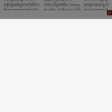
បង្ហាញសមត្ថភាពទំនើបៗ
C909 ពីក្រុមហ៊ុន Comac
បណ្តោះអាសន្ន ដើម្
នៃមនុស្សយន្តនៅប៉េកាំង
របស់ចិន ក្នុងកិច្ចសន្យាដ៏ធំ
ការដា្ឋនសាងសង់ស្
មួយ
អាកាសថ្មីនៅឬស្សីកែ
ថ្ងៃ៣១តទៅ