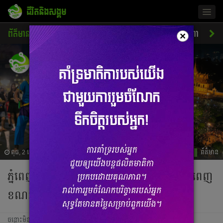
ជីវិតនិងសង្គម
Togg
navig
ព័ត៌មាន
សេដ្ឋកិច្ច
ចរាចរណ៍
ការអប់រំ
ស្នេហា
ស
×
ពុធ, 2 មេសា 2025 06:47
ព័ត៌មាន
ភ្នំពេញ ឆ្នាំនេះលេងឈុតធំ! សង្ក្រានវត្តភ្នំ ៣​ ថ្ងៃពេញ​
ខណៈផ្លូវថ្មើរជើង Walk Street បើក ៥​​ ថ្ងៃ
ចន្លោះមិនឃើញ