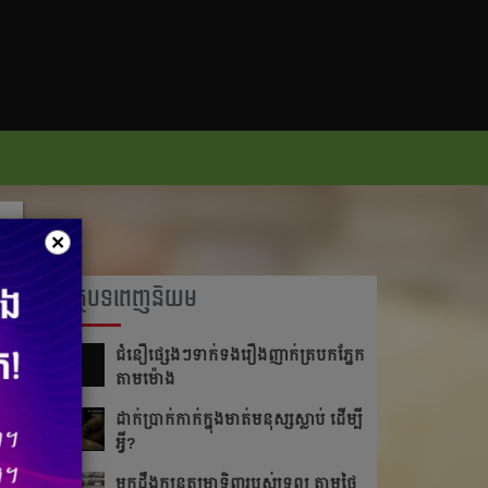
×
អត្ថបទពេញនិយម
ជំនឿ​ផ្សេងៗ​ទាក់ទង​រឿង​ញាក់​ត្របក​ភ្នែក​
តាម​ម៉ោង​
ដាក់​ប្រាក់​កាក់​ក្នុង​មាត់​មនុស្ស​ស្លាប់ ដើម្បី​
អ្វី?
មកដឹងក្បួនតម្រាទិញរបស់ទ្រព្យ តាមថ្ងៃ