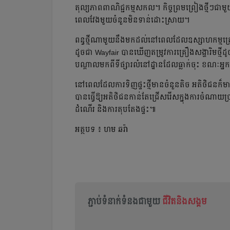
តុល្យភាពពាណិជ្ជកម្មសកល។ កិច្ចព្រមព្រៀងថ្មីៗជាមួ
ពេលវែងមួយចំនួនមិនទាន់ដោះស្រាយ។
ពន្ធថ្មីណាមួយនឹងមកដល់នៅពេលដែលឧស្សាហកម្មគ្រឿង
ដូចជា Wayfair បានឃើញតម្រូវការគ្រឿងសង្ហារិមថ្មី
បណ្តាលមកពីទីផ្សារលំនៅដ្ឋានដែលធ្លាក់ចុះ ខណៈអ្នកទ
នៅពេលដែលការទិញផ្ទះថ្មីមានចំនួនតិច អតិថិជនក៏មា
បានធ្វើឱ្យអតិថិជនកាន់តែជ្រើសរើសក្នុងការចំណាយប្រ
ដំណើរ និងការតុបតែងផ្ទះ៕
អត្ថបទ ៖ ហម ឆរ៉ា
ភ្ជាប់ទំនាក់ទំនងជាមួយ
ជីវិតនិងសង្គម