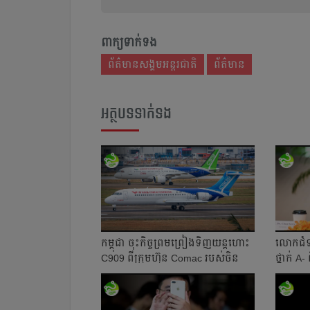
ពាក្យទាក់ទង
ព័ត៌មានសង្គមអន្តរជាតិ
ព័ត៌មាន
អត្ថបទទាក់ទង
កម្ពុជា ចុះកិច្ចព្រមព្រៀងទិញយន្តហោះ
លោកជំទ
C909 ពីក្រុមហ៊ុន Comac របស់ចិន
ថ្នាក់ A
ក្ន...
ភាពជោ.