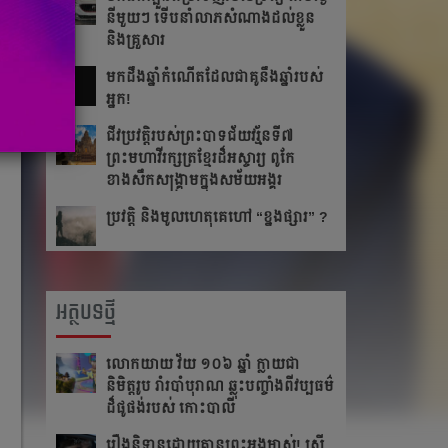
នីមួយៗ ទើបនាំលាភសំណាងដល់ខ្លួន
និងគ្រួសារ
មក​ដឹងឆ្នាំ​កំណើត​ដែល​ជា​គូ​នឹង​ឆ្នាំ​របស់​
អ្នក!​
ជីវប្រវត្តិ​របស់​ព្រះបាទ​ជ័យវរ្ម័ន​ទី៧
ព្រះមហាវីរក្សត្រខ្មែរដ៏អស្ចារ្យ ពូកែ
ខាងសឹកសង្រ្គាមក្នុងសម័យអង្គរ
ប្រវត្តិ និងមូលហេតុគេហៅ “ខ្នងផ្សារ” ?
អត្ថបទថ្មី
លោកយាយ វ័យ ១០៦ ឆ្នាំ ក្លាយជា
និមិត្តរូប រាំរបាំបុរាណ ឆ្លុះបញ្ចាំងពីវប្បធម៌
ដ៏ផូផង់របស់ កោះបាលី
រឿងនិទានដោយគ្មានព្រះអង្គម្ចាស់! ស្ត្រី