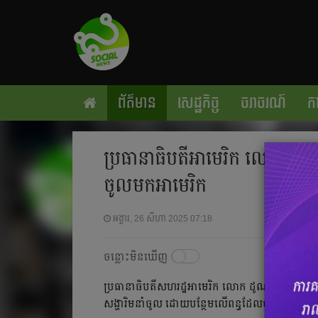
ព័ត៌មាន
សេដ្ឋកិច្ច
ចរាចរណ៍
កា
ប្រធានាធិបតីអាមេរិក លោក ត្រាំ 
ចូលមកអាមេរិក
អង្គារ, 26 សីហា 2025 07:18
ចន្លោះមិនឃើញ
ប្រធានាធិបតីសហរដ្ឋអាមេរិក លោក ដូណាល់ ត្រាំ ប
សង្ហារិមនាំចូល ដោយបន្ថែមលើពន្ធដែលបានដាក់រ