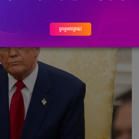
ចូលរួមឥលូវនេះ