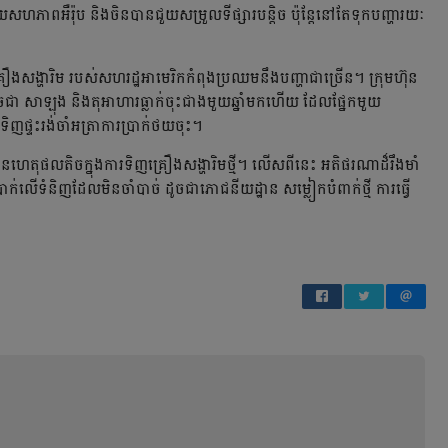
យសហភាពអឺរ៉ុប និងចិនបានជួយសម្រួលទីផ្សារបន្តិច ប៉ុន្តែនៅតែទុកបញ្ហារយៈ
សង្ហារិម របស់សហរដ្ឋអាមេរិកកំពុងប្រឈមនឹងបញ្ហាជាច្រើន។ ក្រុមហ៊ុន
ដូចជា សាឡុង និងតុអាហារធ្លាក់ចុះជាងមួយឆ្នាំមកហើយ ដែលផ្នែកមួយ
ិញផ្ទះរង់ចាំអត្រាការប្រាក់ថយចុះ។
នហេតុផលតិចក្នុងការទិញគ្រឿងសង្ហារិមថ្មី។ លើសពីនេះ អតិផរណាដ៏រឹងមាំ
ាក់លើទំនិញដែលមិនចាំបាច់ ដូចជាភោជនីយដ្ឋាន សម្លៀកបំពាក់ថ្មី ការធ្វើ