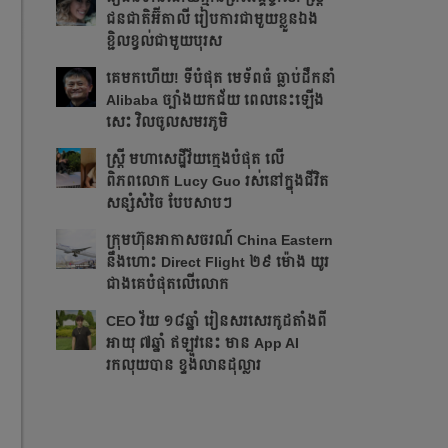
ជនជាតិអ៊ីតាលី រៀបការជាមួយខ្លួនឯង
ខ្ជិលខ្វល់ជាមួយបុរស
គេមកហើយ! ទីបំផុត​ មេទ័ពធំ ធ្លាប់ដឹកនាំ
Alibaba ច្បាំងយកជ័យ ពេលនេះឡើង
សេះ វិលចូលសមរភូមិ
ស្ត្រី មហាសេដ្ឋីវ័យក្មេងបំផុត លើ
ពិភពលោក Lucy Guo រស់នៅក្នុងជីវិត
សន្សំសំចៃ បែបសាបៗ
ក្រុមហ៊ុនអាកាសចរណ៍ China Eastern
នឹង​ហោះ Direct Flight ២៩ ម៉ោង យូរ
ជាងគេបំផុតលើលោក
CEO វ័យ ១៨ឆ្នាំ រៀនសរសេរកូដតាំងពី
អាយុ ៧ឆ្នាំ ឥឡូវនេះ មាន App AI
រកលុយបាន ខ្ទង់លានដុល្លារ