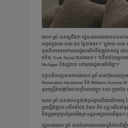
លោក ត្រាំ បានឲ្យដឹងថា រដ្ឋបាលរបស់លោកបានចាប់ផ
បញ្ចប់ក្នុងរយៈពេល ៥០ ថ្ងៃខាងមុខ។ “ក្នុងរយៈពេល 
ចូលពីបរទេសទៅសហរដ្ឋអាមេរិកនឹងត្រូវដាក់ពន្ធ ដ
វេទិកា Truth Social របស់លោក។ “វានឹងនាំឧស្សាហកម្
Michigan និងរដ្ឋនានា នៅសហរដ្ឋអាមេរិកវិញ។”
បន្ទាប់ពីការប្រកាសរបស់លោក ត្រាំ ភាគហ៊ុនរបស់ក្រុមហ
Restoration Hardware) និង Williams-Sonoma បានធ្ល
ចូលគ្រឿងសង្ហារិមភាគច្រើនរបស់ខ្លួន ខណៈក្រុមហ៊ុន R
លោក ត្រាំ បានដាក់ពន្ធយ៉ាងខ្ពស់រួចហើយលើរថយន
ស្រដៀងគ្នានេះលើទង់ដែង ឱសថ និង បន្ទះឈីបនាំចូល
នឹងត្រូវអនុវត្តបន្ថែមលើអត្រាពន្ធតាមប្រទេសនីម
រដ្ឋបាលលោក ត្រាំ បានចំណាយពេលជាច្រើនខែដើម្បីចរ