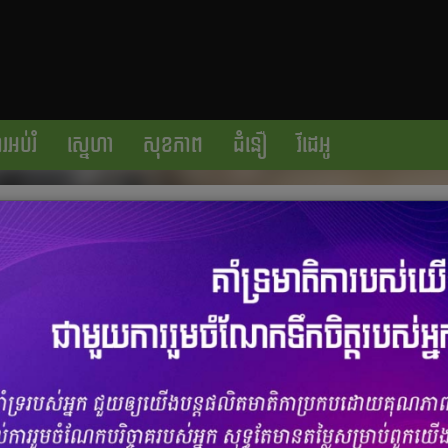
រអប់រំ
ស្នេហា
សុខភាព
ជំនឿ
វីដេអូ
ត្រៀមដាក់ពន្ធបន្ថែមលើគ្រឿងសង្ហារឹម នាំ
ចំនួនមតិ
0
|
ចំនួនចែករំលែក 0
ានប្រកាសកាលពីពេលថ្មីៗនេះថា រដ្ឋបាលរបស់លោកនឹងដាក់ពន្ធលើគ្រឿង
ួចហើយលើផលិតផល និងទំនិញជាក់លាក់ផ្សេងទៀត។