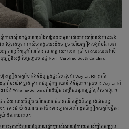
្តើមការស៊ើបអង្កេតលើគ្រឿងសង្ហារិមនាំចូល ដោយការស៊ើបអង្កេតនេះនឹង
៥០ ថ្ងៃខាងមុខ ការស៊ើបអង្កេតនេះនឹងបញ្ចប់ ហើយគ្រឿងសង្ហារិមដែលនាំ
ោយអត្រាពន្ធនឹងត្រូវកំណត់នៅពេលក្រោយ” លោក ត្រាំ បានសរសេរនៅលើ
មគ្រឿងសង្ហារិមត្រឡប់មករដ្ឋ North Carolina, South Carolina,
៊ុនគ្រឿងសង្ហារិម និងទំនិញក្នុងផ្ទះធំៗ ដូចជា Wayfair, RH (អតីត
ាក់ចុះយ៉ាងខ្លាំងក្នុងការជួញដូរក្រោយម៉ោងទីផ្សារ។ ក្រុមហ៊ុន Wayfair នាំ
H និង Williams-Sonoma កំពុងធ្វើការពង្រីកបណ្តាញផ្គត់ផ្គង់របស់ខ្លួន។
្ត ដែក និងអាលុយមីញ៉ូម ហើយលោកក៏បានលើកឡើងពីគម្រោងដាក់ពន្ធ
។ ទោះជាយ៉ាងណា គេនៅមិនទាន់ច្បាស់ថាតើពន្ធលើគ្រឿងសង្ហារិមថ្មីនេះ
ួយៗ ឬយ៉ាងណានោះទេ។
ចាទ្វេភាគីជាមួយដៃគូពាណិជ្ជកម្មរបស់សហរដ្ឋអាមេរិក ដើម្បីកែសម្រួល