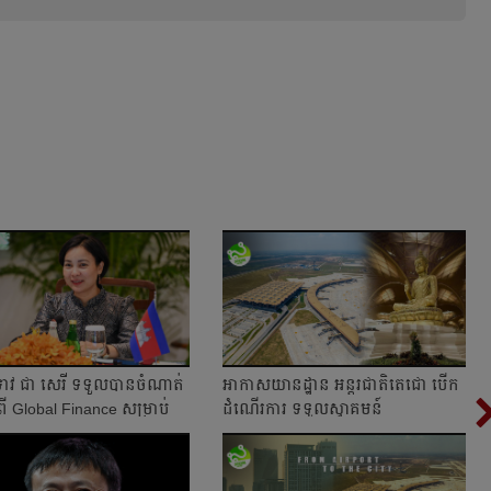
ាវ ជា សេរី ទទួលបានចំណាត់
អាកាសយានដ្ឋាន អន្តរជាតិតេជោ បើក
- ពី Global Finance សម្រាប់
ដំណើរការ ទទួលស្វាគមន៍
..
អាកាសចរណ៍ ពីជុំវិញ...