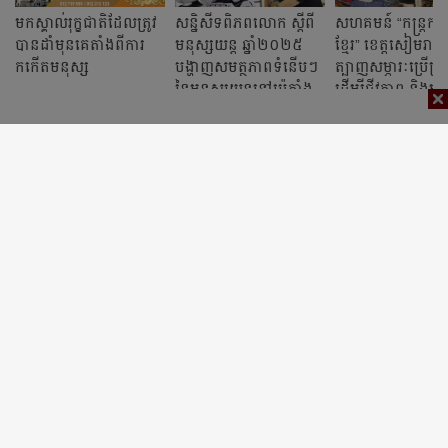
មកស្គាល់រុក្ខជាតិដែលត្រូវ
សន្និសីទពិភពលោក ស្តីពី
សហគមន៍ “កន្ដ្រកស្
បានដាំ​មុន​គេ​តាំង​ពី​ការ​
មនុស្សយន្ត ឆ្នាំ២០២៥
ខ្មែរ” ខេត្ដ​សៀមរាប
កកើត​មនុស្ស
បង្ហាញសមត្ថភាពទំនើបៗ
ត្បាញ​សម្ភារៈ​ប្រើប្រ
នៃមនុស្សយន្តនៅប៉េកាំង
ដើម្បី​ជីវភាព និង​អភិ
មុខរបរ​ដូនតា