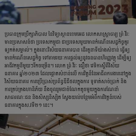
ប្រធានក្រុមប្រឹក្សាភិបាល នៃវិទ្យាស្ថានខេមអេដ លោកសាស្រ្ដាចារ្យ ព្រំ វីរៈ
មានប្រសាសន៍ថា ប្រទេសកម្ពុជា ជាប្រទេសមួយមានកំណើនសេដ្ឋកិច្ចគួរ
ឲ្យកត់សម្គាល់។ ក្នុងនោះវិស័យធនាគារបាន ដើរតួនាទីយ៉ាងសំខាន់ ធ្វើឲ្យ
មានកំណើនសេដ្ឋកិច្ច ទៅតាមរយៈការផ្តល់ឲ្យនូវធនធានហិរញ្ញវត្ថុ ដើម្បីឲ្យ
អាជីវកម្មនីមួយៗរីកចម្រើន។ លោក ព្រំ វីរៈ ជឿថា វេទិកាស្ដីពីវិស័យ
ធនាគារ ឆ្នាំ២០២៣ ដែលផ្តោតសំខាន់លើ ការវិត្តន៏នៃអាជីពការងារនៅក្នុង
វិស័យធនាគារ ការប្រើប្រាស់ប្រព័ន្ធឌីជីថលក្នុងការ ទូទាត់សាច់ប្រាក់ និង
ការគ្រប់គ្រងហានិភ័យ នឹងចូលរួមជាចំណែកតូចមួយក្នុងការណែនាំ
សាធារណៈជន និងសិស្សនិស្សិត ស្វែងយល់បន្ថែមអំពីការវិវត្តន៍របស់
ធនាគារក្នុងស.វទី២១ នេះ។