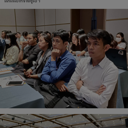
ពិភពលោកទាំងមូល។