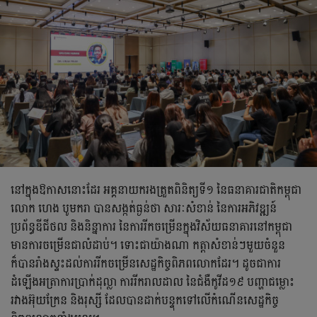
នៅក្នុងឱកាសនោះដែរ អគ្គនាយករងត្រួតពិនិត្យទី១ នៃធនាគារជាតិកម្ពុជា
លោក ហេង បូមករា បានសង្កត់ធ្ងន់ថា សារៈសំខាន់ នៃការអភិវឌ្ឍន៍
ប្រព័ន្ធឌីជីថល និងនិន្នាការ នៃការរីកចម្រើនក្នុងវិស័យធនាគារនៅកម្ពុជា
មានការចម្រើនជាលំដាប់។ ទោះជាយ៉ាងណា កត្តាសំខាន់ៗមួយចំនួន
ក៏បានរាំងស្ទះដល់ការរីកចម្រើនសេដ្ឋកិច្ចពិភពលោកដែរ។ ដូចជាការ
ដំឡើងអត្រាការប្រាក់ដុល្លា ការរីករាលដាល នៃជំងឺកូវីដ១៩ បញ្ហាជម្លោះ
រវាងអ៊ុយក្រែន និងរុស្សី ដែលបានដាក់បន្ទុកទៅលើកំណើនសេដ្ឋកិច្ច