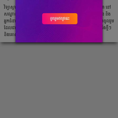
វិទ្យាស្ថានខេមអេដ បានរៀបចំវេទិកាស្តីពី វិស័យធនាគារ ឆ្នាំ២០២៣ នៅ
សណ្ឋាគារ Oakwood Phnom Penh ដោយមានការចួលរួមពីវាគ្មិន និង
ចូលរួមឥលូវនេះ
អ្នកជំនាញមកពីបណ្តាធនាគារ និងគ្រឹះស្ថានមីក្រូហិរញ្ញវត្ថុធំៗ។ អ្នកចូលរួម
ដែលជានិស្សិតរាប់រយនាក់ បានចូលរួមដើម្បីទទួលយកនូវចំណេះដឹងថ្មីៗ
និងគោលដៅពង្រឹងជំនាញធនាគារដែលពួកគេកំពុងសិក្សារ។