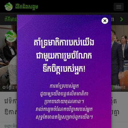
ជីវិតនិងសង្គម
Togg
navig
ព័ត៌មាន
សេដ្ឋកិច្ច
ចរាចរណ៍
ការអប់រំ
ស្នេហា
ស
×
ច័ន្ទ, 2 តុលា 2023 07:42
ព័ត៌មាន
វេទិកាប្រចាំឆ្នាំ២០២៣ របស់ Cam Ed បានបង្កើត
ឱកាសឲ្យអ្នកជំនាញ និងនិស្សិតរាប់ពាន់នាក់ ជួបគ្នា
ចន្លោះមិនឃើញ