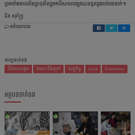
ព្រមទាំងមានសិស្សានុសិស្សមកពីសាលាផ្សេងបានចូលរួមរាប់រយនាក់៕
ជិន សុភ័ក្ដ្រ
មតិយោបល់
ពាក្យទាក់ទង
ព័ត៌មានសង្គម
ចំណេះដឹងទូទៅ
សេដ្ឋកិច្ច
Local
Economics
អត្ថបទទាក់ទង