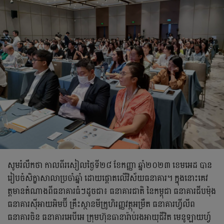
សូមរំលឹកថា កាលពីរសៀលថ្ងៃទី២៨ ខែកញ្ញា ឆ្នាំ២០២៣ ខេមអេដ បាន
រៀបចំសិក្ខាសាលាប្រចាំឆ្នាំ ដោយផ្ដោតលើវិស័យធនាគារ។ ក្នុងនោះគេវ
ត្ដមានតំណាងពីធនាគារធំៗដូចជា៖ ធនាគារជាតិ នៃកម្ពុជា ធនាគារជីបម៉ុង
ធនាគារស៊ីអាយអិមប៊ី គ្រឹះស្ថានមីក្រូហិរញ្ញវត្ថុអម្រឹត ធនាគារហ្វីលីព
ធនាគារចិន ធនាគារអេបីអេ ក្រុមហ៊ុនធានារ៉ាប់រងអាយុជីវិត មេនូឡាយហ្វ៍