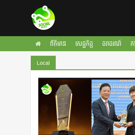
ព័ត៌មាន
សេដ្ឋកិច្ច
ចរាចរណ៍
កា
Local