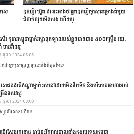
់មាស
ឧកញ៉ា ហ៊ួត ជា អះអាង​ថាអ្នកឧកញ៉ាម្ចាស់គម្រោងធំមួយ
ជំពាក់លុយមិនសង​ ហើយប្...
សើរ កុមារកម្ពុជាម្នាក់រក្សាទុកឡានរបស់ខ្លួនបានជាង ៥០០គ្រឿង រយៈ
ំ មានវីដេអូ
6 តុលា 2024 05:05
ៅថាអ្នកស្រឡាញ់ឡានតាំងពីតូចមែន!
បុរស​ជនជាតិ​ឥណ្ឌា​ម្នាក់​ រស់​នៅ​ដោយ​មិន​ផឹក​ទឹក​ និង​បរិភោគ​អាហារ​អស់​​
្រើន​ទសវត្ស​
6 តុលា 2024 03:00
នុស្សលើលោកហើយ!
ើរស្វែងរកខ្មោច ធ្លាប់ផ្ទុះរីករាលដាលខ្លាំងក្នុងប្រទេសកម្ពុជា