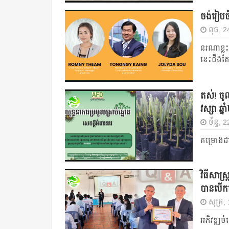
ចង់រៀបចំហ
ពុធ, 
នរណាខ្ល
នេះដឹងតែចេ
តស់! ចូល
វស្សា ឆ្
ច័ន្ទ,
គម្រោងដាក
វិធីសាស្
បានបើក
សុក្រ
អភិវឌ្ឍច