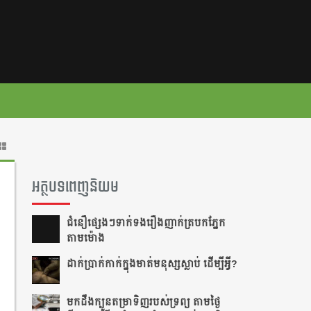
អត្ថបទពេញនិយម
ជំនឿ​ផ្សេងៗ​ទាក់ទង​រឿង​ញាក់​ត្របក​ភ្នែក​
តាម​ម៉ោង​
ដាក់​ប្រាក់​កាក់​ក្នុង​មាត់​មនុស្ស​ស្លាប់ ដើម្បី​អ្វី?
មកដឹងក្បួនតម្រាទិញរបស់ទ្រព្យ តាមថ្ងៃ