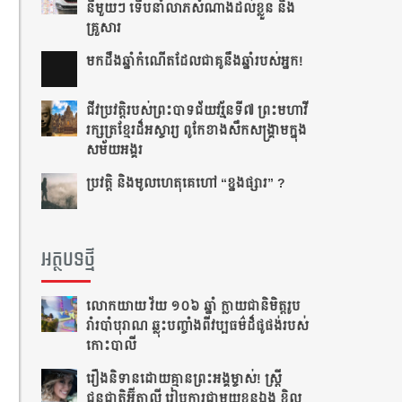
នីមួយៗ ទើបនាំលាភសំណាងដល់ខ្លួន និង
គ្រួសារ
មក​ដឹងឆ្នាំ​កំណើត​ដែល​ជា​គូ​នឹង​ឆ្នាំ​របស់​អ្នក!​
ជីវប្រវត្តិ​របស់​ព្រះបាទ​ជ័យវរ្ម័ន​ទី៧ ព្រះមហាវី
រក្សត្រខ្មែរដ៏អស្ចារ្យ ពូកែខាងសឹកសង្រ្គាមក្នុង
សម័យអង្គរ
ប្រវត្តិ និងមូលហេតុគេហៅ “ខ្នងផ្សារ” ?
អត្ថបទថ្មី
លោកយាយ វ័យ ១០៦ ឆ្នាំ ក្លាយជានិមិត្តរូប
រាំរបាំបុរាណ ឆ្លុះបញ្ចាំងពីវប្បធម៌ដ៏ផូផង់របស់
កោះបាលី
រឿងនិទានដោយគ្មានព្រះអង្គម្ចាស់! ស្ត្រី
ជនជាតិអ៊ីតាលី រៀបការជាមួយខ្លួនឯង ខ្ជិល