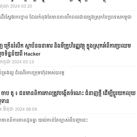
 តុលា 2024 03:20
ដើរស្វែងរកខ្មោច ដែលកំពុងតែមានភាពរីករាលដាលក្នុងស្រុកនៃប្រទេសកម្ពុជា
 ក្រើនរំលឹក ស្ថាប័នធនាគារ និងមីក្រូហិរញ្ញវត្ថុ ក្នុងស្រុកអំពីការប្រឈម
ួចទិន្នន័យពី Hacker
 8 កក្កដា 2024 03:13
់គ្រងល្អ ដំណើរការក្រុមហ៊ុនអស់បារម្ភ
ចាប តូ ៖​ ជនមានពិការភាពត្រូវបង្កើតចំណេះ ជំនាញថ្មី ដើម្បីប្ដូរយកលុយ
ំទាន
, 4 មិថុនា 2024 08:59
នកមានពិការភាពដូចគ្នា យល់កាន់តែច្បាស់ពីបញ្ហានេះ