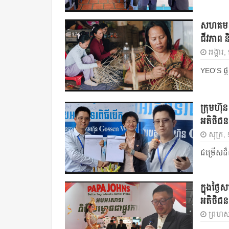
សហគមន៍ “ក
ជីវភាព ន
អង្គារ
YEO'S ផ្
ក្រុមហ៊
អតិថិជន
សុក្រ,
ជម្រើសដ៏ល
ក្នុងថ្
អតិថិជន
ព្រហស្