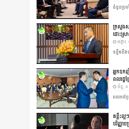
ជំនួបប្រចាំ
ក្រសួងសង
ដោះស្រ
អង្គារ,
ទន្ទឹមនឹ
អ្នកឧកញ៉
ពលរដ្ឋខ្
ច័ន្ទ, 
ពលករខ្មែរ
គន្លឹះល្
បរិញ្ញាបត