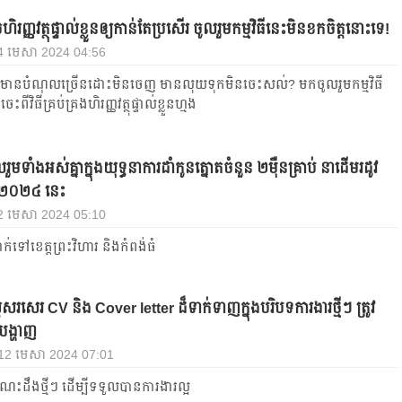
ិរញ្ញវត្ថុផ្ទាល់ខ្លួនឲ្យកាន់តែប្រសើរ ចូលរួមកម្មវិធីនេះមិនខកចិត្តនោះទេ!
24 មេសា 2024 04:56
ះមានបំណុលច្រើនដោះមិនចេញ មានលុយទុកមិនចេះសល់? មកចូលរួមកម្មវិធី
ះពីវិធីគ្រប់គ្រងហិរញ្ញវត្ថុផ្ទាល់ខ្លួនហ្មង
រួមទាំងអស់គ្នាក្នុងយុទ្ធនាការដាំកូនត្នោតចំនួន ២ម៉ឺនគ្រាប់ នាដើមរដូវ
នាំ២០២៤ នេះ
 22 មេសា 2024 05:10
់ទៅខេត្ដព្រះវិហារ និងកំពង់ធំ
ដ្រសរសេរ CV និង Cover letter ដ៏ទាក់ទាញក្នុងបរិបទការងារថ្មីៗ ត្រូវ
បង្ហាញ
, 12 មេសា 2024 07:01
ំណេះដឹងថ្មីៗ ដើម្បីទទួលបានការងារល្អ