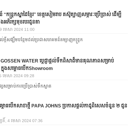
ន្ដ្រកស្នាដៃខ្មែរ” ខេត្ដ​សៀមរាប តស៊ូត្បាញ​សម្ភារៈ​ប្រើប្រាស់ ដើម្បី​
ិង​អភិរក្ស​មុខរបរ​ដូនតា
, 9 មេសា 2024 11:00
ដល់ក្ដីសង្ឃឹមបន្ថែមដល់ប្រជាសហគមន៍តម្បាញកន្ដ្រក
ុន GOSSEN WATER ប្ដេជ្ញាផ្ដល់ទឹកពិសាដ៏មានគុណភាពសម្រាប់
 ក្នុងសម្ពោធបើកShowroom
 5 មេសា 2024 09:28
្អសម្រាប់ការប្រើប្រាស់ទឹកស្អាត
ងៃសម្ពោធបើកសាខាថ្មី PAPA JOHNS ប្រកាសផ្ដល់កាដូពិសេសចំនួន ២ ជូន
បតិ៍, 4 មេសា 2024 07:36