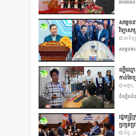
អបអរសា
សម្ដេចនា
វិទ្យាសាស
អាទិត្
សម្ដេចមហ
ល្បីឈ្មោ
កាន់​តែ​ច
អង្គារ
និស្សិតជំ
រដ្ឋមន្ដ្
ប្រកួត​ប
ច័ន្ទ, 