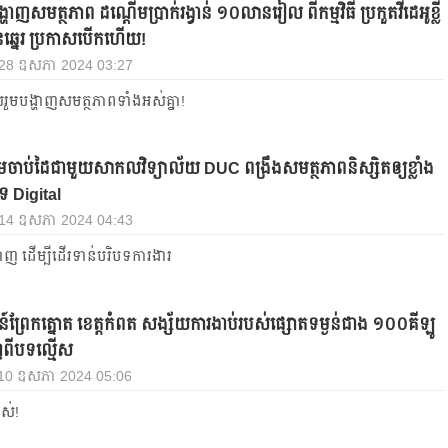
ាញ​សមត្ថភាព ដណ្ដើមប្រាក់រង្វាន់ ១០លានរៀល ពី​កម្មវិធី ប្រកួត​វីដេអូ​ខ្លី​
បន់ឆ្នេរ ប្រកាសបើកហើយ!
, 28 ឧសភា 2024 03:27
លរួមបង្ហាញសមត្ថភាពទាំងអស់គ្នា!
ៀមចាប់ដៃជាមួយសាកលវិទ្យាល័យ DUC ពង្រឹងសមត្ថភាពនិស្សិតឲ្យខ្លាំង
បទ Digital
, 14 ឧសភា 2024 04:43
នាញ ដើម្បីដើរទាន់បរិបទការងារ
្រែកត្នោត ខេត្ដ​កំពត សង្ស័យការ​ងាប់​របស់​ផ្សោត​ទម្ងន់​ជាង ១០០​គីឡូ
ពីបទល្មើស
, 10 ឧសភា 2024 05:06
ស់!