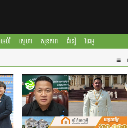
រអប់រំ
ស្នេហា
សុខភាព
ជំនឿ
វីដេអូ