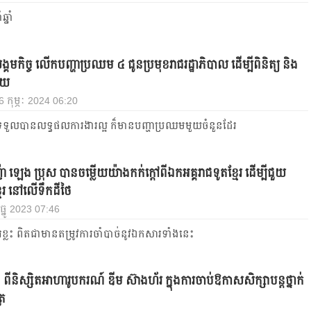
ឆ្នាំ
្គមកិច្ច លើកបញ្ហាប្រឈម ៤ ជូនប្រមុខរាជរដ្ឋាភិបាល ដើម្បីពិនិត្យ និង
ាយ
 6 កុម្ភៈ 2024 06:20
ងទទួលបានលទ្ធផលការងារល្អ ក៏មាន​បញ្ហាប្រឈមមួយចំនួនដែរ
ា ឡេង ប្រុស បានចម្លើយយ៉ាងកក់ក្ដៅពីឯកអគ្គរាជទូតខ្មែរ ដើម្បីជួយ
មែរ​​ នៅលើទឹកដីថៃ
4 ធ្នូ 2023 07:46
ខ្លះ ពិតជាមានតម្រូវការចាំបាច់នូវឯកសារ​ទាំង​នេះ
អៗ ពីនិស្សិតអាហារូបករណ៍ ឌីម ស៊ាងហ័រ ក្នុងការចាប់ឱកាសសិក្សាបន្ដថ្នាក់
្រ