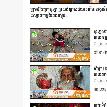
ក្រុមហ៊ុនកូកាកូឡា ក្លាយជាម្ចាស់ជយលាភីពានរង្វាន
ឧស្សាហកម្មបៃតងកម្ពុជ...
គួរឲ្យសរ
ពេល៧ឆ្នា
ពុធ, 1
នេះបានហ
ចម្លែក! ​
ពេល​ជា​ច
ពុធ, 1
កំពូលម
គេហទំព័រដ