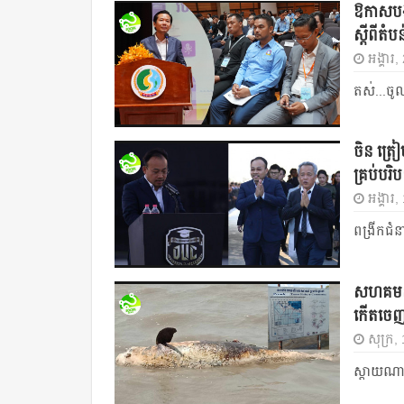
ឱកាស​បង្ហ
ស្ដីពីតំ
អង្គារ
តស់...ចូ
ចិន ត្រ
គ្រប់បរិ
អង្គារ
ពង្រីកជំ
សហគមន៍​ព
កើតចេញ
សុក្រ
ស្ដាយណា