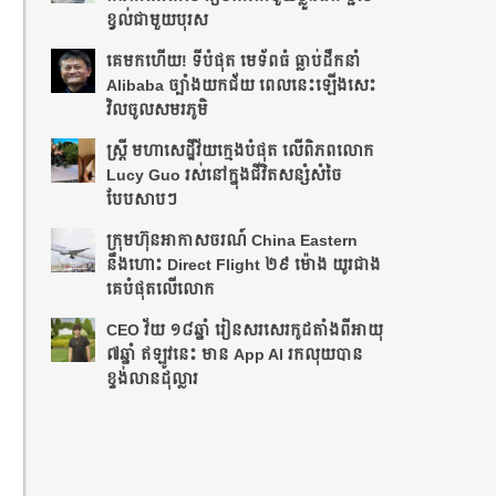
ខ្វល់ជាមួយបុរស
គេមកហើយ! ទីបំផុត​ មេទ័ពធំ ធ្លាប់ដឹកនាំ
Alibaba ច្បាំងយកជ័យ ពេលនេះឡើងសេះ
វិលចូលសមរភូមិ
ស្ត្រី មហាសេដ្ឋីវ័យក្មេងបំផុត លើពិភពលោក
Lucy Guo រស់នៅក្នុងជីវិតសន្សំសំចៃ
បែបសាបៗ
ក្រុមហ៊ុនអាកាសចរណ៍ China Eastern
នឹង​ហោះ Direct Flight ២៩ ម៉ោង យូរជាង
គេបំផុតលើលោក
CEO វ័យ ១៨ឆ្នាំ រៀនសរសេរកូដតាំងពីអាយុ
៧ឆ្នាំ ឥឡូវនេះ មាន App AI រកលុយបាន
ខ្ទង់លានដុល្លារ