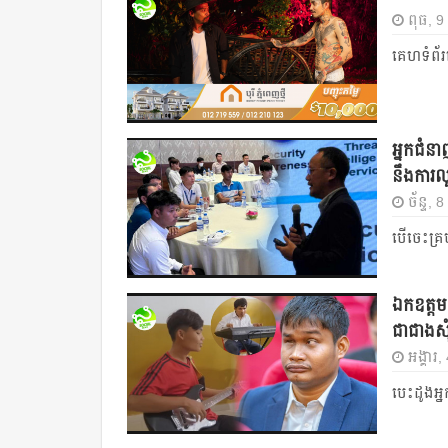
ពុធ, 9
គេហទំព័រ
អ្នកជំនាញ
នឹងការល
ច័ន្ទ,
បើចេះគ្រប
ឯកឧត្ដម 
ជាជាងសុ
អង្គារ
បេះដូងអ្