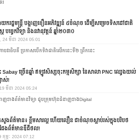
ទរ
យករដ្ឋមន្ដ្រី បង្ហាញខឿនអភិវឌ្ឍន៍ ៥ចំណុច ដើម្បីសម្រេចទិសដៅជាតិ
្ដ្រ បច្ចេកវិទ្យា និងនវានុវត្ដន៍ ឆ្នាំ២០៣០
យ, 24 មីនា 2024 05:01
ាបវរធិបតី ប្រកាសបើកទិវាជាតិលើកនេះទី២ ព្រឹកនេះ
ះ Sabay ច្រើន​ឆ្នាំ ឥឡូវសិស្ស​ចុះ​កម្មសិក្សា នៃ​សាលា PNC ឈ្វេងយល់​
្បាស់!
, 19 មីនា 2024 05:24
នាញខាងព័ត៌មានវិទ្យា ជួបក្រុមហ៊ុន​ជំនាញខាងDigital
រីក្រសួងព័ត៌មាន៖ ខ្លឹមសារល្អ ហើយលឿន ជា​ចំណុច​ស្លាប់រស់​ក្នុង​បរិបថ​
្រជែង​ព័ត៌មាន​ឌីជីថល!
19 កុម្ភៈ 2024 07:12