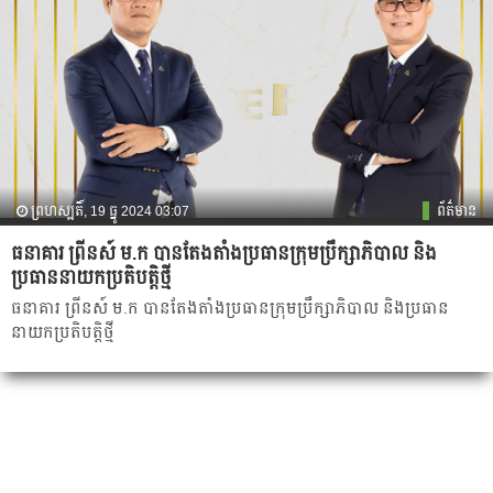
ព្រហស្បតិ៍, 19 ធ្នូ 2024 03:07
ព័ត៌មាន
ធនាគារ ព្រីនស៍ ម.ក បានតែងតាំងប្រធានក្រុមប្រឹក្សាភិបាល និង
ប្រធាននាយកប្រតិបត្តិថ្មី
ធនាគារ ព្រីនស៍ ម.ក បានតែងតាំងប្រធានក្រុមប្រឹក្សាភិបាល និងប្រធាន
នាយកប្រតិបត្តិថ្មី