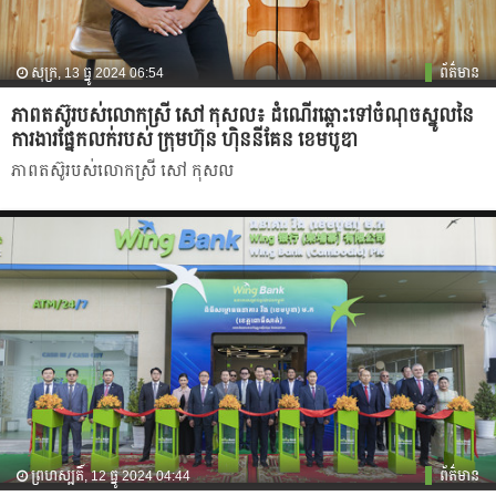
សុក្រ, 13 ធ្នូ 2024 06:54
ព័ត៌មាន
ភាពតស៊ូរបស់លោកស្រី សៅ កុសល៖ ដំណើរឆ្ពោះទៅចំណុចស្នូលនៃ
ការងារផ្នែកលក់របស់ ក្រុមហ៊ុន ហ៊ិននីគែន ខេមបូឌា
ភាពតស៊ូរបស់លោកស្រី សៅ កុសល
ព្រហស្បតិ៍, 12 ធ្នូ 2024 04:44
ព័ត៌មាន