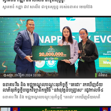
ស្វាគមន៍ កញ្ញា ដាវ សាលីន ជាទូតសុច្ឆន្ទៈ
ស្វាគមន៍ កញ្ញា ដាវ សាលីន ជាទូតសុច្ឆន្ទៈរបស់ធនាគារ មេយប៊ែង
សុក្រ, 29 វិច្ឆិកា 2024 10:00
ព័ត៌មាន
ធនាគារ វីង និង មជ្ឈមណ្ឌលបណ្តុះធុរកិច្ចថ្មី “តេជោ” រកឃើញជ័យ
លាភីធុរកិច្ចថ្មីបច្ចេកវិទ្យាពីកម្មវិធី “នវានុវត្តន៍បញ្ច្រាស” រដូវកាលទី៤
ធនាគារ វីង និង មជ្ឈមណ្ឌលបណ្តុះធុរកិច្ចថ្មី “តេជោ” រកឃើញជ័យលាភី