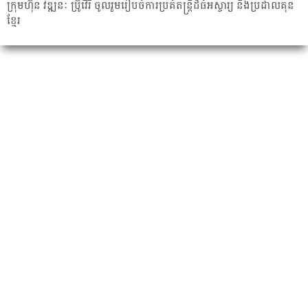
ក្រុមហ៊ុន វឌ្ឍនៈ ប្រ៊ូវើរី ចូលរួមរៀបចំការប្រគំតន្ត្រីដ៏ធំអស្ចារ្យ និងប្រដាល់គុន
ខ្មែរ