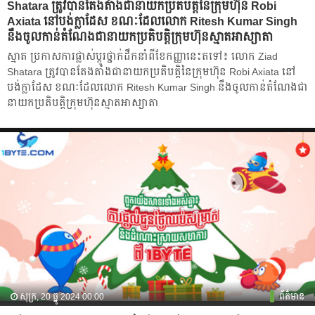
Shatara ត្រូវបានតែងតាំងជានាយកប្រតិបត្តិនៃក្រុមហ៊ុន Robi
Axiata នៅបង់ក្លាដែស ខណៈដែលលោក Ritesh Kumar Singh
នឹងចូលកាន់តំណែងជានាយកប្រតិបត្តិក្រុមហ៊ុនស្មាតអាស្យាតា
ស្មាត ប្រកាសការផ្លាស់ប្តូរថ្នាក់ដឹកនាំពីខែកញ្ញានេះតទៅ៖ លោក Ziad
Shatara ត្រូវបានតែងតាំងជានាយកប្រតិបត្តិនៃក្រុមហ៊ុន Robi Axiata នៅ
បង់ក្លាដែស ខណៈដែលលោក Ritesh Kumar Singh នឹងចូលកាន់តំណែងជា
នាយកប្រតិបត្តិក្រុមហ៊ុនស្មាតអាស្យាតា
សុក្រ, 20 ធ្នូ 2024 00:00
ព័ត៌មាន