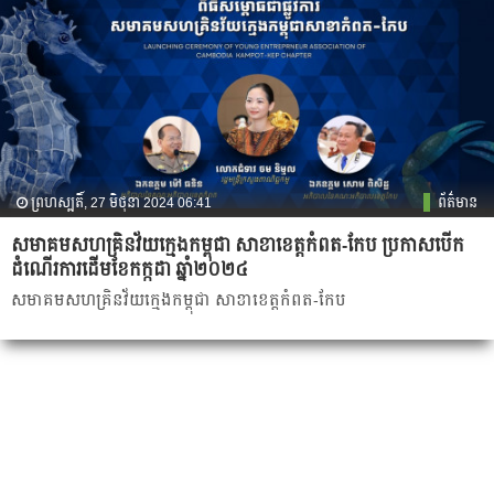
ព្រហស្បតិ៍, 27 មិថុនា 2024 06:41
ព័ត៌មាន
សមាគមសហគ្រិនវ័យក្មេងកម្ពុជា សាខាខេត្តកំពត-កែប ប្រកាសបើក
ដំណើរការដើមខែកក្កដា ឆ្នាំ២០២៤
សមាគមសហគ្រិនវ័យក្មេងកម្ពុជា សាខាខេត្តកំពត-កែប