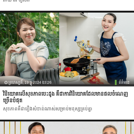
អាយ អេ ហ្វឺសត៍
ព្រហស្បតិ៍, 19 ធ្នូ 2024 03:26
ព័ត៌មាន
វិនិយោគលើសុខភាពបេះដូង គឺជាការវិនិយោគដែលមានផលចំណេញ
ច្រើនបំផុត
សុខភាពគឺជារឿងសំខាន់ណាស់សម្រាប់មនុស្សគ្រប់គ្នា