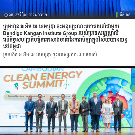
ពុធ, 27 វិច្ឆិកា 2024 03:19
ព័ត៌មាន
ក្រុមហ៊ុន អ អិម អេ ខេមបូឌា ចុះអនុស្សរណៈយោគយល់ជាមួយ
Bendigo Kangan Institute Group របស់ប្រទេសអូស្ត្រាលី
លើកិច្ចសហប្រតិបត្តិការកសាងមាគ៌ានៃការសិក្សាក្នុងវិស័យយានយន្ត
នៅកម្ពុជា
ក្រុមហ៊ុន អ អិម អេ ខេមបូឌា ចុះអនុស្សរណៈយោគយល់