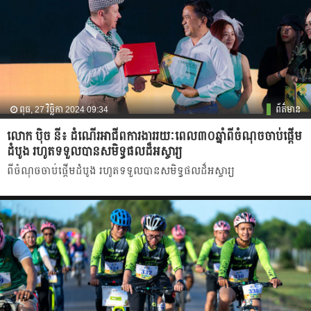
ពុធ, 27 វិច្ឆិកា 2024 09:34
ព័ត៌មាន
លោក ប៉ិច នី៖ ដំណើរអាជីពការងាររយៈពេល៣០ឆ្នាំពីចំណុចចាប់ផ្តើម
ដំបូង រហូតទទួលបានសមិទ្ធផលដ៏អស្ចារ្យ
ពីចំណុចចាប់ផ្តើមដំបូង រហូតទទួលបានសមិទ្ធផលដ៏អស្ចារ្យ