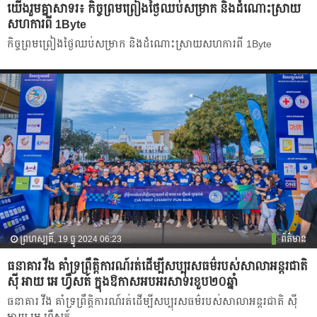
យើងរួមគ្នាសាទរ៖ កិច្ចព្រមព្រៀងថ្ងៃឈប់សម្រាក និងដំណោះស្រាយ
សហការពី 1Byte
កិច្ចព្រមព្រៀងថ្ងៃឈប់សម្រាក និងដំណោះស្រាយសហការពី 1Byte
ព្រហស្បតិ៍, 19 ធ្នូ 2024 06:23
ព័ត៌មាន
ធនាគារ វីង គាំទ្រព្រឹត្តិការណ៍រត់ដើម្បីសប្បុរសធម៌របស់សាលាអន្តរជាតិ
ស៊ី អាយ អេ ហ្វឺសត៍ ក្នុងឱកាសអបអរសាទរខួប២០ឆ្នាំ
ធនាគារ វីង គាំទ្រព្រឹត្តិការណ៍រត់ដើម្បីសប្បុរសធម៌របស់សាលាអន្តរជាតិ ស៊ី