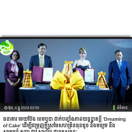
ពុធ, 4 ធ្នូ 2024 03:50
ព័ត៌មាន
ធនាគារ មេយប៊ែង ខេមបូឌា ដាក់បញ្ចាំងភាពយន្តខ្នាតខ្លី ‘Dreaming
of Cake’ ដើម្បីជម្រុញក្តីស្រមៃសហគ្រិនធុនតូច និងមធ្យម នឹង