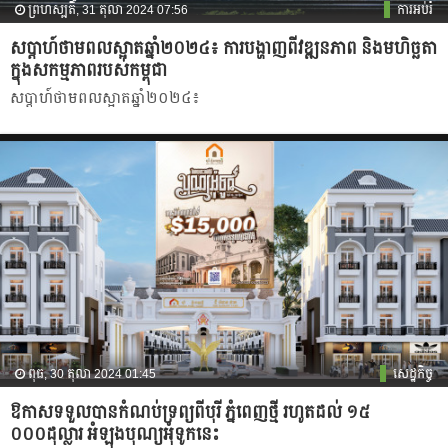
ព្រហស្បតិ៍, 31 តុលា 2024 07:56
ការអប់រំ
សប្តាហ៍ថាមពលស្អាតឆ្នាំ២០២៤៖ ការបង្ហាញពីវឌ្ឍនភាព និងមហិច្ឆតា
ក្នុងសកម្មភាពរបស់កម្ពុជា
សប្តាហ៍ថាមពលស្អាតឆ្នាំ២០២៤៖
ពុធ, 30 តុលា 2024 01:45
សេដ្ឋកិច្ច
ឱកាសទទួលបានកំណប់ទ្រព្យពីបុរី ភ្នំពេញថ្មី រហូតដល់ ១៥
០០០ដុល្លារ អំឡុងបុណ្យអុំទូកនេះ