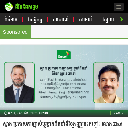
ជីវិតនិងសង្គម
Togg
navig
ព័ត៌មាន
សេដ្ឋកិច្ច
ចរាចរណ៍
ការអប់រំ
ស្នេហា
ស
Sponsored
អង្គារ, 24 មិថុនា 2025 03:38
ព័ត៌មាន
ស្មាត ប្រកាសការផ្លាស់ប្តូរថ្នាក់ដឹកនាំពីខែកញ្ញានេះតទៅ៖ លោក Ziad