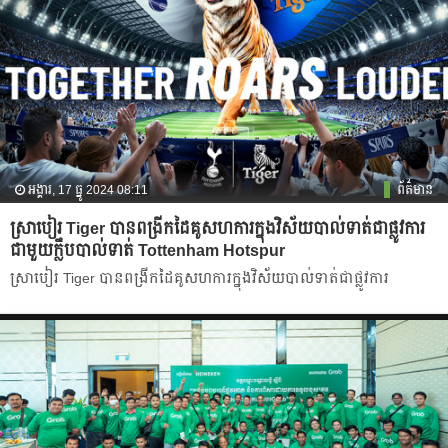
អង្គារ, 17 ធ្នូ 2024 08:11
ព័ត៌មាន
ស្រាបៀរ Tiger បានពង្រីកដៃគូសហការក្នុងវិស័យបាល់ទាត់ជាផ្លូវការ
ជាមួយក្លឹបបាល់ទាត់ Tottenham Hotspur
ស្រាបៀរ Tiger បានពង្រីកដៃគូសហការក្នុងវិស័យបាល់ទាត់ជាផ្លូវការ