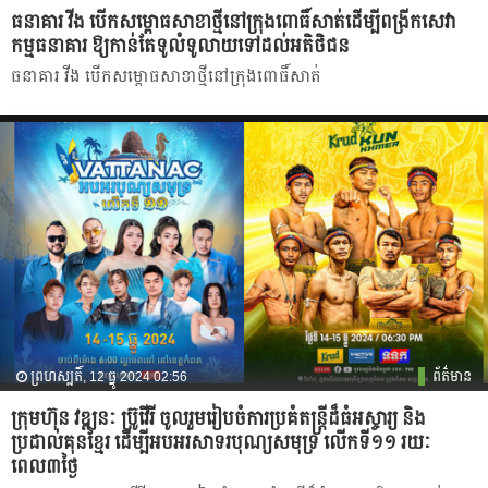
ធនាគារ វីង បើកសម្ពោធសាខាថ្មីនៅក្រុងពោធិ៍សាត់ដើម្បីពង្រីកសេវា
កម្មធនាគារ ឱ្យកាន់តែទូលំទូលាយទៅដល់អតិថិជន
ធនាគារ វីង បើកសម្ពោធសាខាថ្មីនៅក្រុងពោធិ៍សាត់
ព្រហស្បតិ៍, 12 ធ្នូ 2024 02:56
ព័ត៌មាន
ក្រុមហ៊ុន វឌ្ឍនៈ ប្រ៊ូវើរី ចូលរួមរៀបចំការប្រគំតន្ត្រីដ៏ធំអស្ចារ្យ និង
ប្រដាល់គុនខ្មែរ ដើម្បីអបអរសាទរបុណ្យសមុទ្រ លើកទី១១ រយៈ
ពេល៣ថ្ងៃ