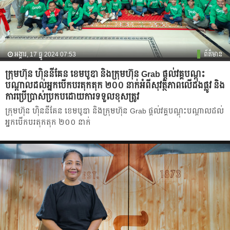
អង្គារ, 17 ធ្នូ 2024 07:53
ព័ត៌មាន
ក្រុមហ៊ុន ហ៊ិននីគែន ខេមបូឌា និងក្រុមហ៊ុន Grab ផ្តល់វគ្គបណ្តុះ
បណ្តាលដល់អ្នកបើកបរតុកតុក ២០០ នាក់អំពីសុវត្ថិភាពលើដងផ្លូវ និង
ការប្រើប្រាស់ប្រកបដោយការទទួលខុសត្រូវ
ក្រុមហ៊ុន ហ៊ិននីគែន ខេមបូឌា និងក្រុមហ៊ុន Grab ផ្តល់វគ្គបណ្តុះបណ្តាលដល់
អ្នកបើកបរតុកតុក ២០០ នាក់