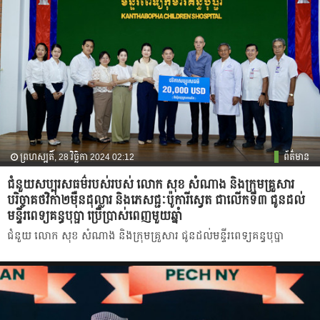
ព្រហស្បតិ៍, 28 វិច្ឆិកា 2024 02:12
ព័ត៌មាន
ជំនួយសប្បុរសធម៌របស់របស់ លោក សុខ សំណាង និងក្រុមគ្រួសារ
បរិច្ចាគថវិកា២ម៉ឺនដុល្លារ និងភេសជ្ជៈប៉ូការីស្វេត ជាលើកទី៣ ជូនដល់
មន្ទីរពេទ្យគន្ធបុប្ផា ប្រើប្រាស់ពេញមួយឆ្នាំ
ជំនួយ លោក សុខ សំណាង និងក្រុមគ្រួសារ ជូនដល់មន្ទីរពេទ្យគន្ធបុប្ផា