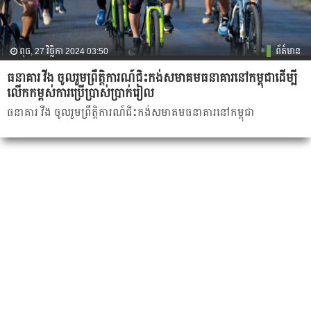
ពុធ, 27 វិច្ឆិកា 2024 03:50
ព័ត៌មាន
ធនាគារ វីង ចូលរួមព្រឹត្តិការណ៍ជិះកង់សមាគមធនាគារនៅកម្ពុជាដើម្បី
លើកកម្ពស់ការប្រើប្រាស់ប្រាក់រៀល
ធនាគារ វីង ចូលរួមព្រឹត្តិការណ៍ជិះកង់សមាគមធនាគារនៅកម្ពុជា