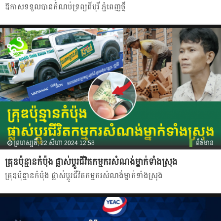
ឱកាសទទួលបានកំណប់ទ្រព្យពីបុរី ភ្នំពេញថ្មី
ព្រហស្បតិ៍, 22 សីហា 2024 12:58
ព័ត៌មាន
គ្រុឌប៉ុន្មានកំប៉ុង ផ្លាស់ប្តូរជីវិតកម្មករសំណង់ម្នាក់ទាំងស្រុង
គ្រុឌប៉ុន្មានកំប៉ុង ផ្លាស់ប្តូរជីវិតកម្មករសំណង់ម្នាក់ទាំងស្រុង