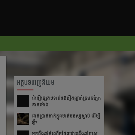
អត្ថបទពេញនិយម
ជំនឿ​ផ្សេងៗ​ទាក់ទង​រឿង​ញាក់​ត្របក​ភ្នែក​
តាម​ម៉ោង​
ដាក់​ប្រាក់​កាក់​ក្នុង​មាត់​មនុស្ស​ស្លាប់ ដើម្បី​
អ្វី?
មក​ដឹងឆ្នាំ​កំណើត​ដែល​ជា​គូ​នឹង​ឆ្នាំ​របស់​