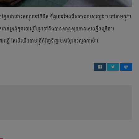
ានភ្នែកជាដោះកណ្ដុរទៅទីជិត ទីឆ្ងាយរមែងរើសបានរបស់ផ្សេងៗ នៅតាមផ្លូវ។
ីត្រជាក់ត្រជុំកូនចៅប្រើយូរទៅនិងបានសាន្តសុខមានសេចក្ដីចម្រើន។
្លើ តែបើយើងជាមន្ត្រីធំវិញទិញរបស់ថ្ងៃនេះល្អណាស់៕