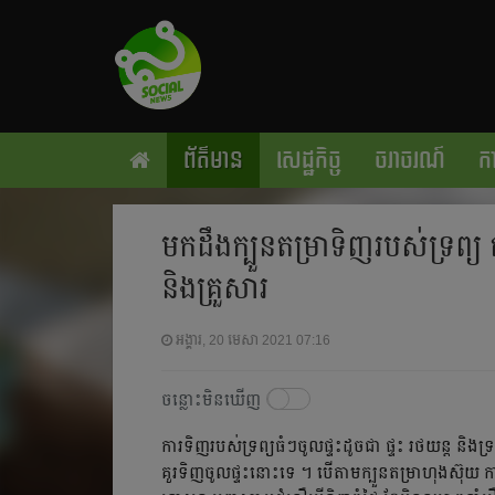
ព័ត៌មាន
សេដ្ឋកិច្ច
ចរាចរណ៍
កា
មកដឹងក្បួនតម្រាទិញរបស់ទ្រព្
និងគ្រួសារ
អង្គារ, 20 មេសា 2021 07:16
ចន្លោះមិនឃើញ
ការទិញរបស់ទ្រព្យធំៗចូលផ្ទះដូចជា ផ្ទះ រថយន្ត និងទ
គួរទិញចូលផ្ទះនោះទេ ។ បើតាមក្បួនតម្រាហុងស៊ុយ ការទ