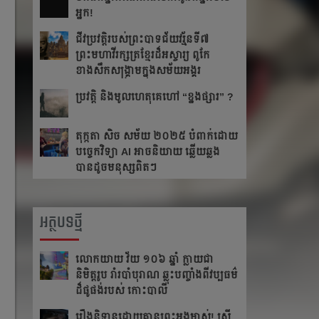
អ្នក!​
ជីវប្រវត្តិ​របស់​ព្រះបាទ​ជ័យវរ្ម័ន​ទី៧
ព្រះមហាវីរក្សត្រខ្មែរដ៏អស្ចារ្យ ពូកែ
ខាងសឹកសង្រ្គាមក្នុងសម័យអង្គរ
ប្រវត្តិ និងមូលហេតុគេហៅ “ខ្នងផ្សារ” ?
តុក្កតា សិច សម័យ ២០២៥ បំពាក់ដោយ
បច្ចេកវិទ្យា AI អាចនិយាយ ឆ្លើយឆ្លង
បានដូចមនុស្សពិតៗ
អត្ថបទថ្មី
លោកយាយ វ័យ ១០៦ ឆ្នាំ ក្លាយជា
និមិត្តរូប រាំរបាំបុរាណ ឆ្លុះបញ្ចាំងពីវប្បធម៌
ដ៏ផូផង់របស់ កោះបាលី
រឿងនិទានដោយគ្មានព្រះអង្គម្ចាស់! ស្ត្រី