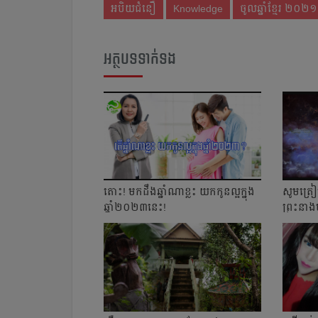
អបិយជំនឿ
Knowledge
ចូលឆ្នាំខ្មែរ ២០២១
អត្ថបទទាក់ទង
តោះ! មកដឹងឆ្នាំណាខ្លះ យកកូនល្អក្នុង
សូមត្រៀម
ឆ្នាំ២០២៣នេះ!
ព្រះនាងម