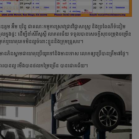
ម បុរិន្ទ ជាគណៈកម្មការស្រាវជ្រាវវិជ្ជាសាស្ត្រ និងប្រពៃណីទំនៀម
ចូលក្នុងផ្ទះ ដើម្បីនាំសិរីសួស្ដី លាភពរជ័យ ទទួលបានសេចក្ដីសុខចម្រុងចម្រើន
់ឬហេតុភេទមិនល្អចំពោះខ្លួននិងក្រុមគ្រួសារ។
ទ្ធមានភិនស្នាមជាហេតុប្រើយូរទៅនិងមានទោស លោកឲ្យប្រើបានត្រឹម៧ថ្ងៃ។
ប្រើការបានល្អ រមឺងបានផលកម្រៃច្រើន បានជោគជ័យ។