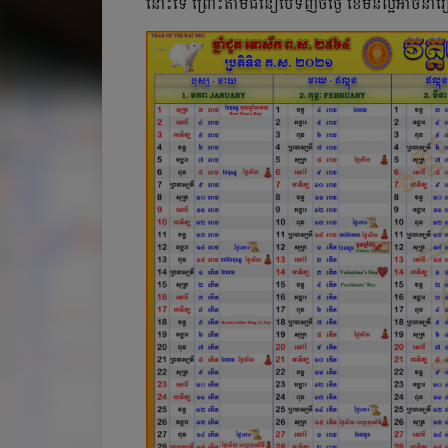
នោះទេ ព្រោះតាមជំនឿបើទិញចំថ្ងៃ ខែមិនល្អអាចនាំរ