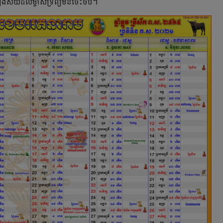
ឿងស៊យដល់ម្ចាស់ទ្រព្យមិនចេះចប់។