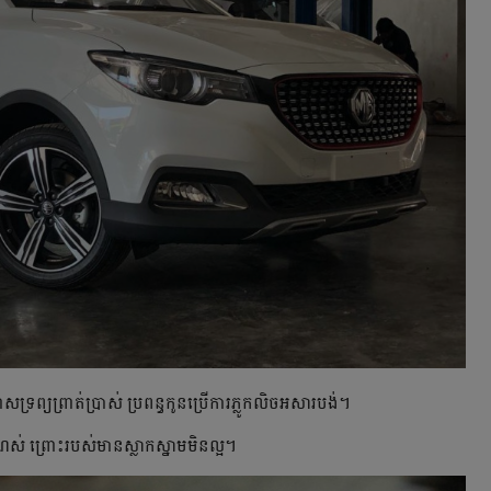
នាសទ្រព្យព្រាត់ប្រាស់ ប្រពន្ធកូនប្រើការភ្លូកលិចអសារបង់។
ស់ ព្រោះរបស់មានស្លាកស្នាមមិនល្អ។