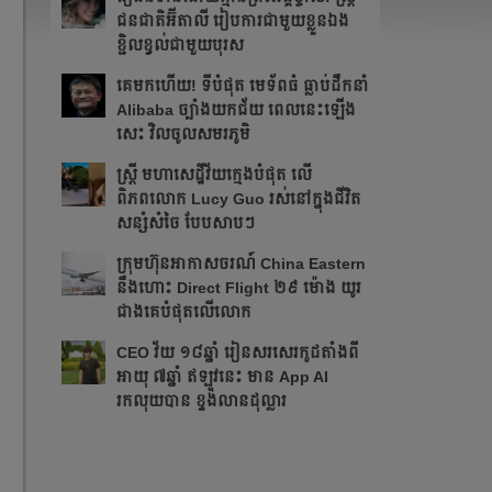
ជនជាតិអ៊ីតាលី រៀបការជាមួយខ្លួនឯង
ខ្ជិលខ្វល់ជាមួយបុរស
គេមកហើយ! ទីបំផុត​ មេទ័ពធំ ធ្លាប់ដឹកនាំ
Alibaba ច្បាំងយកជ័យ ពេលនេះឡើង
សេះ វិលចូលសមរភូមិ
ស្ត្រី មហាសេដ្ឋីវ័យក្មេងបំផុត លើ
ពិភពលោក Lucy Guo រស់នៅក្នុងជីវិត
សន្សំសំចៃ បែបសាបៗ
ក្រុមហ៊ុនអាកាសចរណ៍ China Eastern
នឹង​ហោះ Direct Flight ២៩ ម៉ោង យូរ
ជាងគេបំផុតលើលោក
CEO វ័យ ១៨ឆ្នាំ រៀនសរសេរកូដតាំងពី
អាយុ ៧ឆ្នាំ ឥឡូវនេះ មាន App AI
រកលុយបាន ខ្ទង់លានដុល្លារ