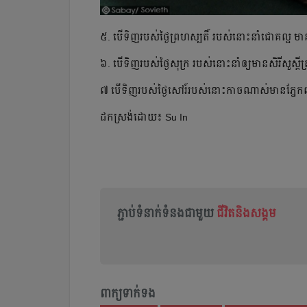
៥. បើទិញរបស់ថ្ងៃព្រហស្បតិ៍ របស់នោះនាំជោគល្អ ម
៦. បើទិញរបស់ថ្ងៃសុក្រ របស់នោះនាំឲ្យមានសិរីសួស្ដ
៧ បើទិញរបស់ថ្ងៃសៅរ៍របស់នោះកាចណាស់មានភ្នែក៧អន
ដកស្រង់ដោយ៖ Su In
ភ្ជាប់ទំនាក់ទំនងជាមួយ
ជីវិតនិងសង្គម
ពាក្យទាក់ទង