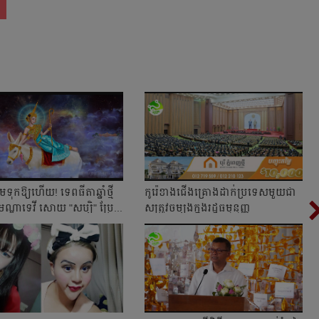
ទុកឱ្យហើយ! ទេពធីតាឆ្នាំថ្មី
​កូរ៉េ​ខាង​ជើង​គ្រោងដាក់ប្រទេសមួយជា
ណ្ឌាទេវី សោយ "សប្បិ"​ ប្រែ...
សត្រូវចម្បងក្នុងរដ្ឋធម្មនុញ្ញ​