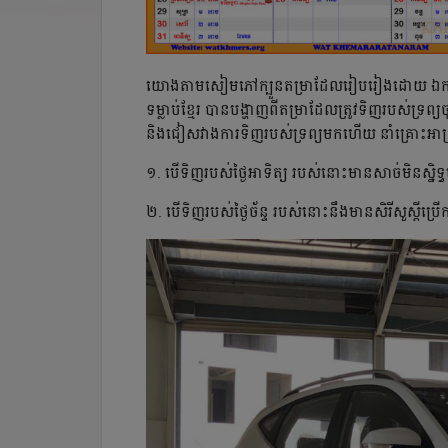
យោងតាមសៀមភៅក្បួនតម្រាដែលរៀបរៀងដោយ ឯកឧត្តម អ៊ឹ
ទម្លាប់ខ្មែរ បានបង្ហាញពីតម្រាដែលត្រូវទិញរបស់ទ្រព្យ
និងជៀសវាងការទិញរបស់ទ្រព្យមកហើយ នាំគ្រោះអាក្រក
១. បើទិញរបស់ថ្ងៃអាទិត្យ របស់នោះមានសាច់មិនស្និ
២. បើទិញរបស់ថ្ងៃច័ន្ទ របស់នោះនឹងមានសិរីសួស្ដី