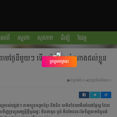
រអប់រំ
ស្នេហា
សុខភាព
ជំនឿ
វីដេអូ
យ តាមថ្ងៃនីមួយៗ ទើបនាំលាភសំណាងដល់ខ្លួន
×
ចូលរួមឥលូវនេះ
ចំនួនមតិ
0
|
ចំនួនចែករំលែក 0
្រព្យរបស់ផ្សេងៗ តាមក្បួនតម្រាខ្មែរ និងចិន គេមិនដែលមើលរំលងថ្ងៃល្អ ដែល
ិញទ្រព្យសម្បត្តិថ្មីចូលផ្ទះ មិនថាតូច ឬធំ មិនមែនចេះតែទិញតាមចិត្តចង់