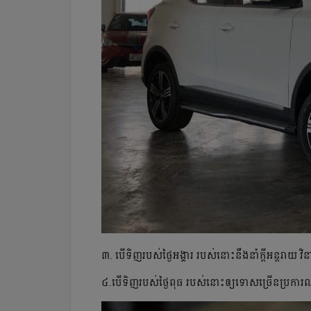
៣. បើទិញរបស់ថ្ងៃអង្គារ របស់នោះនឹងនាំក្ដីអន្តរាយ វិ
៤.បើទិញរបស់ថ្ងៃពុធ របស់នោះឲ្យទោសច្រើនប្រការណ