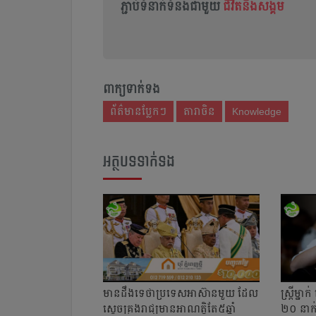
ភ្ជាប់ទំនាក់ទំនងជាមួយ
ជីវិតនិងសង្គម
ពាក្យទាក់ទង
ព័ត៌មានប្លែកៗ
តារាចិន
Knowledge
អត្ថបទទាក់ទង
មានដឹងទេថា​ប្រទេសអាស៊ានមួយ ដែល
ស្ត្រីម្
ស្ដេចគ្រងរាជ្យមានអាណត្តិតែ៥ឆ្នាំ
២០ នាក