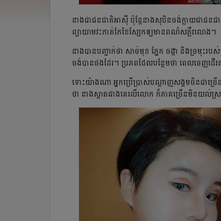
នាង​ជា​ជន​ជាតិ​​អាស៊ី ប៉ុន្តែ​នាង​សុបិន​ចង់​ក្លាយ​​ជា​ជន
ព្យាយាម​វះកាត់​កែ​ខៃ​ស្បែក​ឲ្យ​មាន​ពណ៌​ស​ភ្លឺ​រលោង​។
នាង​បាន​បញ្ជាក់​ថា សាច់​មុខ ភ្នែក ចង្កា និង​ច្រមុះ​របស់​ខ
ចង់​បាន​ផង​ដែរ។ ​ប្រភព​ដែល​បន្ថែម​ថា ​ពេល​ចេញ​ដើរ​តាម
ទោះ​យ៉ាង​ណា អ្នក​ប្រើ​ប្រាស់​បណ្ដាញ​សង្គម​​ចិន​ជា​ច្រ
ថា​ នាង​ស្អាត​ជាង​គេ​លើ​លោក ក៏​ភាគ​ច្រើន​មិន​យល់​ស្