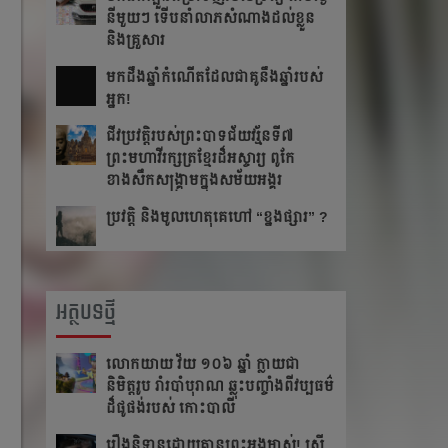
នីមួយៗ ទើបនាំលាភសំណាងដល់ខ្លួន
និងគ្រួសារ
មក​ដឹងឆ្នាំ​កំណើត​ដែល​ជា​គូ​នឹង​ឆ្នាំ​របស់​
អ្នក!​
ជីវប្រវត្តិ​របស់​ព្រះបាទ​ជ័យវរ្ម័ន​ទី៧
ព្រះមហាវីរក្សត្រខ្មែរដ៏អស្ចារ្យ ពូកែ
ខាងសឹកសង្រ្គាមក្នុងសម័យអង្គរ
ប្រវត្តិ និងមូលហេតុគេហៅ “ខ្នងផ្សារ” ?
អត្ថបទថ្មី
លោកយាយ វ័យ ១០៦ ឆ្នាំ ក្លាយជា
និមិត្តរូប រាំរបាំបុរាណ ឆ្លុះបញ្ចាំងពីវប្បធម៌
ដ៏ផូផង់របស់ កោះបាលី
រឿងនិទានដោយគ្មានព្រះអង្គម្ចាស់! ស្ត្រី