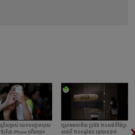
នាក់ ប្រើសម្រស់ បោកបញ្ឆោតបុរស
ស្រោមអនាម័យ ប្រវែង ២០សង់ទីម៉ែត្រ
់ឱ្យទិញ iPhone ហើយយក
សល់ពី ២០០ឆ្នាំមុន ត្រូវបានដាក់