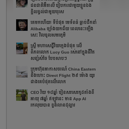
ជនជាតិអ៊ីតាលី រៀបការជាមួយខ្លួនឯង
ខ្ជិលខ្វល់ជាមួយបុរស
គេមកហើយ! ទីបំផុត​ មេទ័ពធំ ធ្លាប់ដឹកនាំ
Alibaba ច្បាំងយកជ័យ ពេលនេះឡើង
សេះ វិលចូលសមរភូមិ
ស្ត្រី មហាសេដ្ឋីវ័យក្មេងបំផុត លើ
ពិភពលោក Lucy Guo រស់នៅក្នុងជីវិត
សន្សំសំចៃ បែបសាបៗ
ក្រុមហ៊ុនអាកាសចរណ៍ China Eastern
នឹង​ហោះ Direct Flight ២៩ ម៉ោង យូរ
ជាងគេបំផុតលើលោក
CEO វ័យ ១៨ឆ្នាំ រៀនសរសេរកូដតាំងពី
អាយុ ៧ឆ្នាំ ឥឡូវនេះ មាន App AI
រកលុយបាន ខ្ទង់លានដុល្លារ