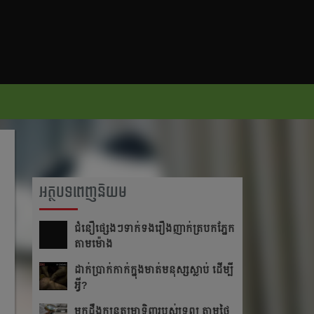
អត្ថបទពេញនិយម
ជំនឿ​ផ្សេងៗ​ទាក់ទង​រឿង​ញាក់​ត្របក​ភ្នែក​
តាម​ម៉ោង​
ដាក់​ប្រាក់​កាក់​ក្នុង​មាត់​មនុស្ស​ស្លាប់ ដើម្បី​
អ្វី?
មកដឹងក្បួនតម្រាទិញរបស់ទ្រព្យ តាមថ្ងៃ