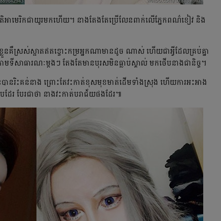
​ជាតិ​អាមេរិក​ជា​យូរ​មក​ហើយ។​ នាង​តែង​តែ​​ប្រើ​លែន​ពាក់​​លើ​​ភ្នែក​ពណ៌​ខៀវ និង​
្លួន​គឺ​ស្រស់​ស្អាត​ឥត​ខ្ចោះ​កម្រ​អ្នកណា​មាន​ដូច ណាស់ ហើយ​ជា​អ្វី​ដែល​គ្រប់​គ្នា​
​ទី​សាធារណៈ​ម្ដង​ៗ តែង​តែ​មាន​បុរស​មិន​​ធ្លាប់​ស្គាល់​ មក​ថើប​នាង​ជា​និច្ច។
ើន​បាន​រិះគន់​នាង ព្រោះ​តែ​វះកាត់​ខុស​មុខ​មាត់​ដើម​ទាំង​ស្រុង ហើយ​ការ​អះអាង​
រប​ដែរ បែរ​ជា​ថា នាង​វះកាត់​បរាជ័យ​ផង​ដែរ៕