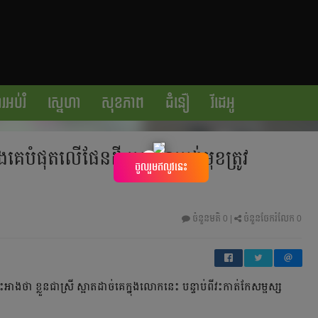
រអប់រំ
ស្នេហា
សុខភាព
ជំនឿ
វីដេអូ
ជាងគេបំផុត​លើផែនដី ព្រោះទម្រង់មុខ​ត្រូវ
×
ចូលរួមឥលូវនេះ
ចំនួនមតិ
0
|
ចំនួនចែករំលែក 0
​ថា ខ្លួន​ជា​​ស្រី ស្អាត​ដាច់​គេ​ក្នុង​លោក​នេះ បន្ទាប់​ពី​វះកាត់​កែ​សម្ផស្ស​