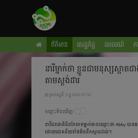
ព័ត៌មាន
សេដ្ឋកិច្ច
ចរាចរណ៍
កា
នារី​ម្នាក់ថា ខ្លួនជាមនុស្សស្អាត​
តាមស្ដង់ដារ
ព្រហស្បតិ៍, 5 ធ្នូ 2024 07:32
ចន្លោះមិនឃើញ
នារី​ជនជាតិ​ចិន​កែ​ភេទ​ម្នាក់​មាន​ឈ្មោះ​ថា Abby បាន​អះអាង
ដោយ​ជោគជ័យ​ទាំង​មិន​នឹក​ស្មាន​ដល់។