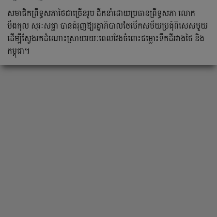
សមាជិកព្រឹទ្ធសភាថៃជាច្រើនរូប ដឹកនាំដោយប្រធានព្រឹទ្ធសភា លោក
មឹងកុល សុរៈសជ្ជា បានជំរុញឱ្យរដ្ឋាភិបាលថៃបើកសម័យប្រជុំពិសេសមួយ
ដើម្បីស្វែងរកដំណោះស្រាយរយៈពេលវែងចំពោះជម្លោះទឹកដីរវាងថៃ និង
កម្ពុជា។