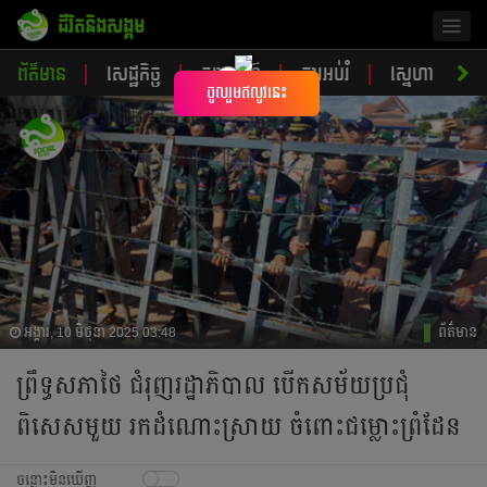
ជីវិតនិងសង្គម
Togg
navig
ព័ត៌មាន
សេដ្ឋកិច្ច
ចរាចរណ៍
ការអប់រំ
ស្នេហា
ស
×
ចូលរួមឥលូវនេះ
អង្គារ, 10 មិថុនា 2025 03:48
ព័ត៌មាន
ព្រឹទ្ធសភាថៃ ជំរុញរដ្ឋាភិបាល បើកសម័យប្រជុំ
ពិសេសមួយ រកដំណោះស្រាយ ចំពោះជម្លោះព្រំដែន
ចន្លោះមិនឃើញ