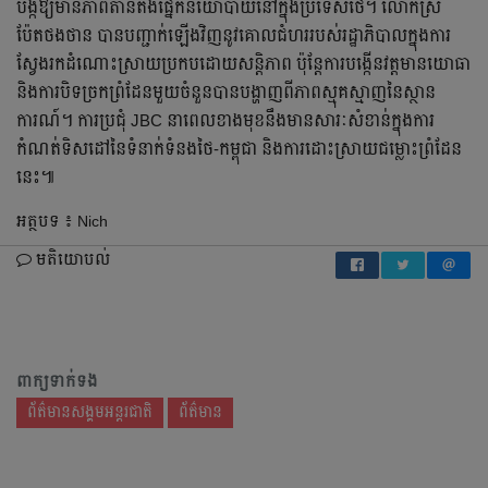
បង្កឱ្យមានភាពតានតឹងផ្នែកនយោបាយនៅក្នុងប្រទេសថៃ។ លោកស្រី
ប៉ែតថងថាន បានបញ្ជាក់ឡើងវិញនូវគោលជំហររបស់រដ្ឋាភិបាលក្នុងការ
ស្វែងរកដំណោះស្រាយប្រកបដោយសន្តិភាព ប៉ុន្តែការបង្កើនវត្តមានយោធា
និងការបិទច្រកព្រំដែនមួយចំនួនបានបង្ហាញពីភាពស្មុគស្មាញនៃស្ថាន
ការណ៍។ ការប្រជុំ JBC នាពេលខាងមុខនឹងមានសារៈសំខាន់ក្នុងការ
កំណត់ទិសដៅនៃទំនាក់ទំនងថៃ-កម្ពុជា និងការដោះស្រាយជម្លោះព្រំដែន
នេះ៕
អត្ថបទ ៖ Nich
មតិយោបល់
ពាក្យទាក់ទង
ព័ត៌មានសង្គមអន្តរជាតិ
ព័ត៌មាន