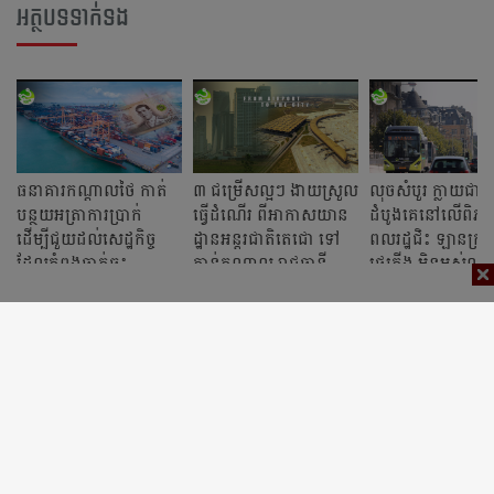
អត្ថបទទាក់ទង
ធនាគារកណ្តាលថៃ កាត់
៣ ជម្រើសល្អៗ ងាយស្រួល
លុចសំបួរ ក្លាយជាប
បន្ថយអត្រាការប្រាក់
ធ្វើដំណើរ ពីអាកាសយាន
ដំបូងគេនៅលើពិ
ដើម្បីជួយដល់សេដ្ឋកិច្ច
ដ្ឋានអន្តរជាតិតេជោ ទៅ
ពលរដ្ឋជិះ ឡានក្រុង
ដែលកំពុងធ្លាក់ចុះ
កាន់កណ្តាល រាជធានី
រថភ្លើង មិនអស់លុ
ភ្នំពេញ