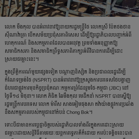
លោក មឹងកុល បានអំពាវនាវឱ្យនាយករដ្ឋមន្ត្រីថៃ លោកស្រី ប៉ែតថងថាន
ស៊ីណាវ៉ាត្រា បើកសម័យប្រជុំសភាពិសេស ដើម្បីឱ្យរដ្ឋាភិបាលបញ្ជាក់អំពី
ហេតុការណ៍ និងសកម្មភាពដែលបានអនុវត្ត ព្រមទាំងអនុញ្ញាតឱ្យ
សមាជិកសភា និងសមាជិកព្រឹទ្ធសភាពិភាក្សាអំពីវិធានការដើម្បីដោះ
ស្រាយជម្លោះនេះ។
ក្នុងព្រឹត្តិការណ៍មួយផ្សេងទៀត បណ្តាញនិស្សិត និងប្រជាពលរដ្ឋដើម្បី
កំណែទម្រង់ថៃ (NSPRT) បានអំពាវនាវឱ្យក្រសួងការបរទេសថៃបង្ហាញ
ជំហរជាផ្លូវការមុនកិច្ចប្រជុំគណៈកម្មការព្រំដែនរួមថៃ-កម្ពុជា (JBC) នៅ
ថ្ងៃទី១៤ មិថុនា។ លោក ភិជិត ឆៃមឹងកុល មេដឹកនាំ NSPRT បានស្នើឱ្យ
រដ្ឋមន្ត្រីការបរទេស លោក ម៉ារីស សាងអៀមផុងសា តវ៉ាយ៉ាងផ្លូវការប្រឆាំង
នឹងសកម្មភាពរបស់កម្ពុជានៅតំបន់ Chong Bok។
ទោះបីជាមានការប្តេជ្ញាចិត្តរបស់រដ្ឋាភិបាលទាំងពីរក្នុងការដោះស្រាយ
ជម្លោះដោយសន្តិវិធីតាមរយៈយន្តការទ្វេភាគីក៏ដោយ ការប៉ះទង្គិចនេះបាន