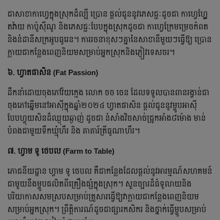
ជាសាខាកាហ្វេក្នុងស្រុកដ៏ល្បី ប្រោន ផ្តល់ជូននូវភេសជ្ជៈដូចជា កាហ្វេហ្វ្លែ
តវ៉ាយ កាប៉ូស៊ីណូ និងភេសជ្ជៈបែបក្នុងស្រុកដូចជា កាហ្វេក្រែមម្រេចកំពត
និងនំដានីសក្រអូបធូរេន។ ការរចនាខុសៗគ្នានៃសាខានីមួយៗធ្វើឱ្យ ប្រោន
ក្លាយជាកន្លែងពេញនិយមសម្រាប់អ្នកស្រុកនិងភ្ញៀវទេសចរ។
៦. ហ្វាតផាសិន (Fat Passion)
ដឹកនាំដោយចុងភៅវ័យក្មេង លោក ចច ចេន ដែលទទួលបានពានរង្វាន់ជា
ចុងភៅឆ្នើមនៅអាស៊ីក្នុងឆ្នាំ២០២៤ ហ្វាតផាសិន ផ្តល់ជូននូវម្ហូបអាស៊ី
បែបហ្វុយសិនដ៏ឈ្ងុយឆ្ងាញ់ ដូចជា នំសាំងវិចសាច់ជ្រូកអាំង៨ម៉ោង មាន់
បំពងជាមួយទឹកឃ្មុំហឹរ និង តាតារ៍ត្រីធូណាហឹរ។
៧. ហ្វាម ទូ ថេបល (Farm to Table)
ភោជនីយដ្ឋាន ហ្វាម ទូ ថេបល គឺជាកន្លែងដែលផ្តល់នូវអារម្មណ៍សហគមន៍
ជាមួយនឹងម្ហូបផលិតពីគ្រឿងផ្សំក្នុងស្រុក។ សួនច្បារដ៏ធំទូលាយនិង
បរិយាកាសសមស្របសម្រាប់គ្រួសារធ្វើឱ្យវាក្លាយជាកន្លែងពេញនិយម
សម្រាប់អ្នកស្រុក។ ព្រឹត្តិការណ៍ដូចជាផ្សារកសិករ និងថ្នាក់ធ្វើម្ហូបសម្រាប់