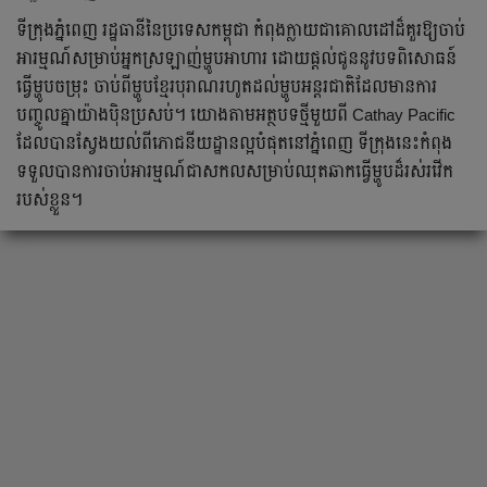
ទីក្រុងភ្នំពេញ រដ្ឋធានីនៃប្រទេសកម្ពុជា កំពុងក្លាយជាគោលដៅដ៏គួរឱ្យចាប់
អារម្មណ៍សម្រាប់អ្នកស្រឡាញ់ម្ហូបអាហារ ដោយផ្តល់ជូននូវបទពិសោធន៍
ធ្វើម្ហូបចម្រុះ ចាប់ពីម្ហូបខ្មែរបុរាណរហូតដល់ម្ហូបអន្តរជាតិដែលមានការ
បញ្ចូលគ្នាយ៉ាងប៉ិនប្រសប់។ យោងតាមអត្ថបទថ្មីមួយពី Cathay Pacific
ដែលបានស្វែងយល់ពីភោជនីយដ្ឋានល្អបំផុតនៅភ្នំពេញ ទីក្រុងនេះកំពុង
ទទួលបានការចាប់អារម្មណ៍ជាសកលសម្រាប់ឈុតឆាកធ្វើម្ហូបដ៏រស់រវើក
របស់ខ្លួន។