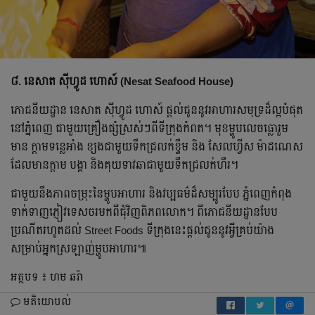
៨. នេសាត ស៊ីហ្វូដ ហោស៍ (Nesat Seafood House)
ភោជនីយដ្ឋាន នេសាត ស៊ីហ្វូដ ហោស៍ ផ្តល់ជូននូវអាហារសមុទ្រដ៏ល្អបំផុត
នៅភ្នំពេញ ជាមួយគ្រឿងផ្សំស្រស់ៗពីទីក្រុងកំពត។ មុខម្ហូបលេចធ្លោរួម
មាន ក្តាមទន្លេអាំង ខ្យងជាមួយទឹកជ្រលក់ខ្ទឹម និង សែលហ្វីស ម៉ាដណេស
ដែលមានក្តាម បង្គា និងគុយទាវឆាជាមួយទឹកជ្រលក់ហឹរ។
ជាមួយនឹងភាពចម្រុះនៃម្ហូបអាហារ និងវប្បធម៌ដ៏សម្បូរបែប ភ្នំពេញកំពុង
ទាក់ទាញភ្ញៀវទេសចរមកពីជុំវិញពិភពលោក។ ពីភោជនីយដ្ឋានបែប
ប្រណីតរហូតដល់ Street Foods ទីក្រុងនេះផ្តល់ជូននូវអ្វីគ្រប់យ៉ាង
សម្រាប់អ្នកស្រឡាញ់ម្ហូបអាហារ៕
អត្ថបទ ៖ ហម ឆរ៉ា
មតិយោបល់