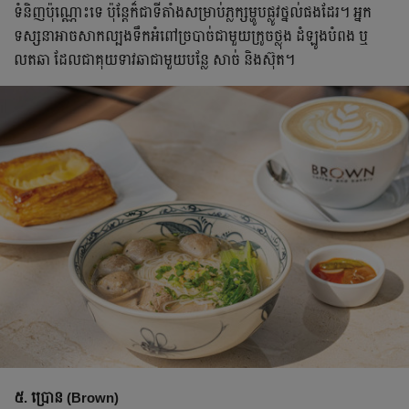
ទំនិញប៉ុណ្ណោះទេ ប៉ុន្តែក៏ជាទីតាំងសម្រាប់ភ្លក្សម្ហូបផ្លូវថ្នល់ផងដែរ។ អ្នក
ទស្សនាអាចសាកល្បងទឹកអំពៅច្របាច់ជាមួយក្រូចថ្លុង ដំឡូងបំពង ឬ
លតឆា ដែលជាគុយទាវឆាជាមួយបន្លែ សាច់ និងស៊ុត។
៥. ប្រោន (Brown)