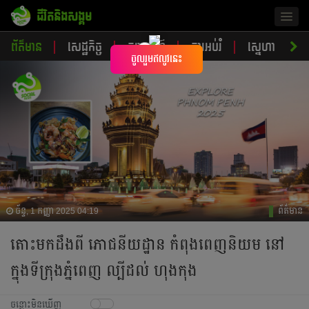
ជីវិតនិងសង្គម
Togg
navig
ព័ត៌មាន
សេដ្ឋកិច្ច
ចរាចរណ៍
ការអប់រំ
ស្នេហា
ស
×
ចូលរួមឥលូវនេះ
ច័ន្ទ, 1 កញ្ញា 2025 04:19
ព័ត៌មាន
តោះមកដឹងពី ភោជនីយដ្ឋាន កំពុងពេញនិយម នៅ
ក្នុងទីក្រុងភ្នំពេញ ល្បីដល់ ហុងកុង
ចន្លោះមិនឃើញ