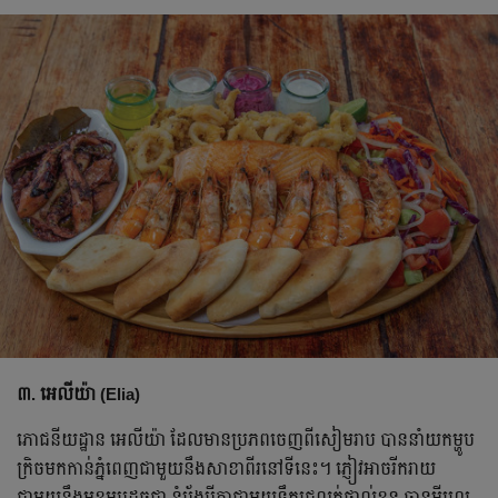
៣. អេលីយ៉ា (Elia)
ភោជនីយដ្ឋាន អេលីយ៉ា ដែលមានប្រភពចេញពីសៀមរាប បាននាំយកម្ហូប
ក្រិចមកកាន់ភ្នំពេញជាមួយនឹងសាខាពីរនៅទីនេះ។ ភ្ញៀវអាចរីករាយ
ជាមួយនឹងមុខម្ហូបដូចជា នំប៉័ងប៉ីតាជាមួយទឹកជ្រលក់ផ្ទាល់ខ្លួន ចានមីហ្សេ