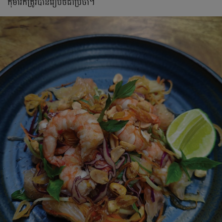
កុមារក៏ត្រូវបានរៀបចំជាប្រចាំ។