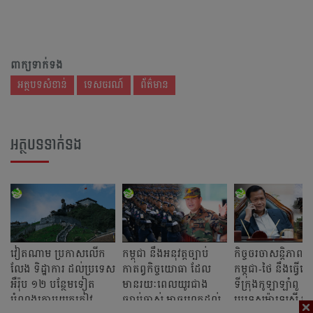
ពាក្យទាក់ទង
អត្ថបទសំខាន់
ទេសចរណ៍
ព័ត៌មាន
អត្ថបទទាក់ទង
វៀតណាម ប្រកាសលើក
កម្ពុជា នឹងអនុវត្តច្បាប់
កិច្ចចរចាសន្តិភាព រ
លែង ទិដ្ឋាការ ដល់ប្រទេស
កាតព្វកិច្ចយោធា ដែល
កម្ពុជា-ថៃ នឹងធ្វើ
អឺរ៉ុប ១២ បន្ថែមទៀត
មានរយៈពេលយូរជាង
ទីក្រុងកូឡាឡាំពួ
បំណងក្តោបយកភ្ញៀវ
ច្បាប់ចាស់ អាចរហូតដល់
ប្រទេសម៉ាឡេស៊ី នៅថ