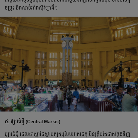
ចម្រុះ និងសាច់អាំងស៊ូវឡាគី។
៤. ផ្សារធំថ្មី (Central Market)
ផ្សារធំថ្មី ដែលជាស្នាដៃស្ថាបត្យកម្មបែបអាតដេកូ មិនត្រឹមតែជាកន្លែងទិញ