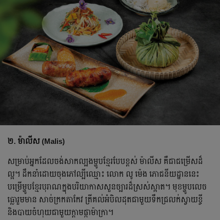
២. ម៉ាលីស (Malis)
សម្រាប់អ្នកដែលចង់សាកល្បងម្ហូបខ្មែរបែបខ្ពស់ ម៉ាលីស គឺជាជម្រើសដ៏
ល្អ។ ដឹកនាំដោយចុងភៅល្បីឈ្មោះ លោក លូ ម៉េង ភោជនីយដ្ឋាននេះ
បម្រើម្ហូបខ្មែរបុរាណក្នុងបរិយាកាសសួនច្បារដ៏ស្រស់ស្អាត។ មុខម្ហូបលេច
ធ្លោរួមមាន សាច់ក្រកតាកែវ ត្រីគល់អំបិលដុតជាមួយទឹកជ្រលក់ស្វាយខ្ចី
និងបាយចំហុយជាមួយក្តាមផ្កាម៉ាក្រា។