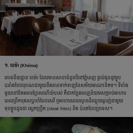
១. ខេម៉ា (Khéma)
ភោជនីយដ្ឋាន ខេម៉ា ដែលមានសាខាចំនួនបីនៅភ្នំពេញ ផ្តល់ជូននូវម្ហូប
បារាំងបែបបុរាណជាមួយនឹងភាពទាក់ទាញនៃសម័យអាណានិគម។ ទីតាំង
មួយនៅជិតអគារប្រៃសណីយ៍ចាស់ គឺជាកន្លែងពេញនិយមសម្រាប់អាហារ
ពេលព្រឹកចុងសប្តាហ៍បែបសេរី ឬអាហារពេលល្ងាចដ៏ឈ្ងុយឆ្ងាញ់ជាមួយ
មុខម្ហូបដូចជា ស្តេកហ្វ្រីត (steak frites) និង ប៉ាតេបែបប្រទេស។