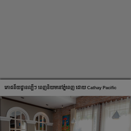
ភោជនីយដ្ឋានល្បីៗ ពេញនិយមនៅភ្នំពេញ ដោយ Cathay Pacific