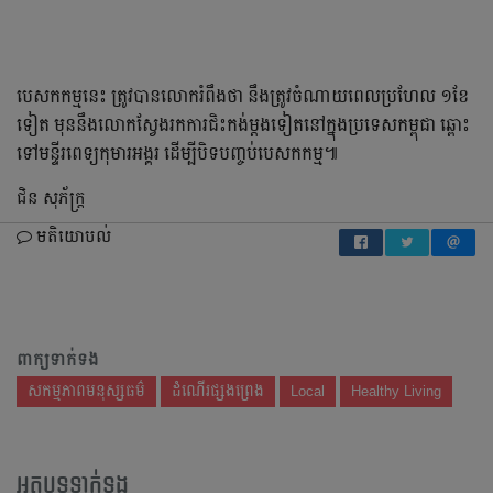
បេសកកម្មនេះ ត្រូវបានលោករំពឹងថា នឹងត្រូវចំណាយពេលប្រហែល ១ខែ
ទៀត មុននឹងលោកស្វែងរកការជិះកង់ម្ដងទៀតនៅក្នុងប្រទេសកម្ពុជា ឆ្ពោះ
ទៅមន្ទីរពេទ្យកុមារអង្គរ ដើម្បីបិទបញ្ចប់បេសកកម្ម៕
ជិន សុភ័ក្ដ្រ
មតិយោបល់
ពាក្យទាក់ទង
សកម្មភាពមនុស្សធម៌
ដំណើរផ្សងព្រេង
Local
Healthy Living
អត្ថបទទាក់ទង