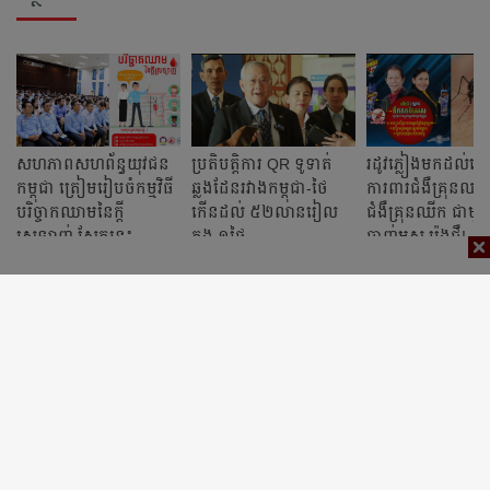
សហភាពសហព័ន្ធយុវជន
ប្រតិបត្ដិការ QR ទូទាត់
រដូវភ្លៀងមកដល់ហ
កម្ពុជា ត្រៀមរៀបចំកម្មវិធី​
ឆ្លងដែនរវាងកម្ពុជា-ថៃ
ការពារជំងឺគ្រុនឈា
បរិច្ចាកឈាមនៃក្ដី
កើនដល់ ៥២លានរៀល
ជំងឺគ្រុនឈីក ជាមួយថ
ស្រឡាញ់ ស្អែកនេះ
ក្នុង ១ថ្ងៃ
បាញ់មូស រ៉េងជឺ!