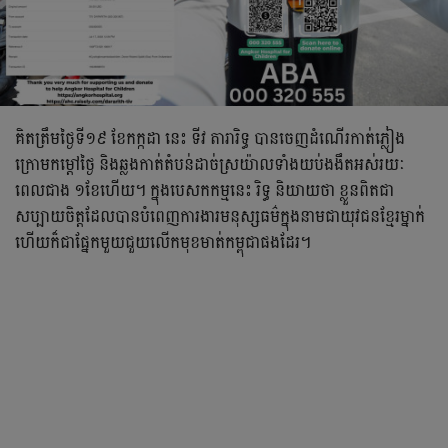
គិតត្រឹមថ្ងៃទី១៩ ខែកក្កដា នេះ ទីវ តារារិទ្ធ បានចេញដំណើរកាត់ភ្លៀង
ក្រោមកម្ដៅថ្ងៃ និងឆ្លងកាត់តំបន់ដាច់ស្រយ៉ាលទាំងយប់ងងឹតអស់រយៈ
ពេលជាង ១ខែហើយ។ ក្នុងបេសកកម្មនេះ រិទ្ធ និយាយថា ខ្លួនពិតជា
សប្បាយចិត្ដដែលបានបំពេញការងារមនុស្សធម៌ក្នុងនាមជាយុវជនខ្មែរម្នាក់
ហើយក៏ជាផ្នែកមួយជួយលើកមុខមាត់កម្ពុជាផងដែរ។