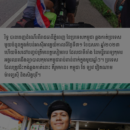
រិទ្ធ បានចេញដំណើរពីរាជធានីភ្នំពេញ នៃប្រទេសកម្ពុជា ឆ្លងកាត់ប្រទេស
មួយចំនួនក្នុងតំបន់អាស៊ីអាគ្នេយ៍កាលពីថ្ងៃទី៣១ ខែឧសភា ឆ្នាំ២០២៣
ហើយទិសដៅបញ្ចប់ត្រឹមខេត្ដសៀមរាប ដែលជាទីតាំង នៃមន្ទីរពេទ្យកុមារ
អង្គរឈរជើងព្យាបាលកុមារកម្ពុជារាប់ពាន់នាក់ក្នុងមួយឆ្នាំៗ។ ប្រទេស
ដែលត្រូវជិះកង់ឆ្លងកាត់នោះ គឺរួមមាន៖ កម្ពុជា ថៃ ឡាវ វៀតណាម
ម៉ាឡេស៊ី និងសិង្ហបុរី។