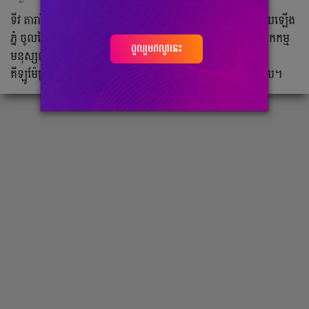
ទីវ តារារិទ្ធ គឺជាយុវជនខ្មែរមួយរូបចូលចិត្ដធ្វើដំណើរផ្សងព្រេង ដោយឡើង
ភ្នំ ចូលព្រៃ និងធ្វើដំណើរឆ្ងាយៗ។ បច្ចុប្បន្នលោកកំពុងបំពេញបេសកកម្ម
ចូលរួមឥលូវនេះ
មនុស្សធម៌របស់លោកមួយ ដោយជិះកង់ក្នុងរយៈចម្ងាយ ៩០០០
គីឡូម៉ែត្រ ដើម្បីរៃអង្គាសប្រាក់ជួយដល់មន្ទីរពេទ្យអង្គរ ខេត្ដសៀមរាប។