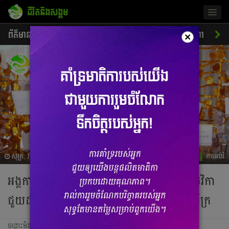
ជីវិតនិងសង្គម
Togg
navig
ព័ត៌មាន
សេដ្ឋកិច្ច
ចរាចរណ៍
ការអប់រំ
ស្នេហា
ស
×
សុក្រ, 13 ធ្នូ 2024 05:00
ការអប់រំ
អង្គការ​ PSE​ ធ្វើ​ពិធី ​«បុណ្យ​ផ្កា​អប់រំ» រៃអង្គាស​ថវិកា​
ជួយ​ដល់ការហូបចុក​ និង​រៀនសូត្រ​របស់​កុមារ​ក្រីក្រ
ចន្លោះមិនឃើញ