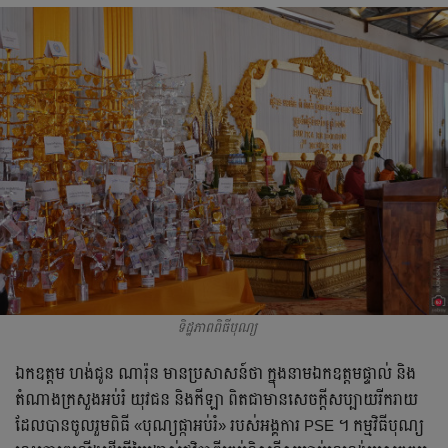
ទិដ្ឋភាពពិធីបុណ្យ
ឯកឧត្ដម​ ហង់ជូន​ ណារ៉ុន​ មាន​ប្រសាសន៍​ថា​ ក្នុង​នាម​ឯកឧត្ដម​ផ្ទាល់​ និង​
តំណាង​ក្រសួងអប់រំ​ យុវជន​ និង​កីឡា​ ពិត​ជា​មាន​សេចក្ដី​សប្បាយ​រីករាយ​
ដែល​បាន​ចូលរួម​ពិធី «​បុណ្យ​ផ្កា​អប់រំ​» របស់​អង្គការ​ PSE ។​ កម្មវិធី​បុណ្យ​