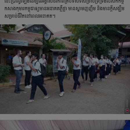
នេះ​ប្រារព្ធឡើង​ដើម្បី​រៃអង្គាស់​ថវិកា​ពី​គ្រប់ទិសទី​សម្រាប់​ទ្រទ្រង់​បេសកកម្ម​
កសាង​កុមារ​កម្ពុជា​ឲ្យ​មាន​អនាគត​ភ្លឺថ្លា​ មាន​ស្នាមញញឹម​ និង​មាន​ក្ដី​សង្ឃឹម​
សម្រាប់​ជីវិត​នៅ​ពេល​អនាគត។​