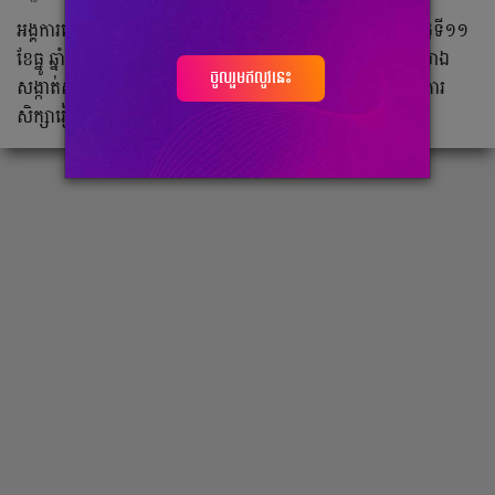
អង្គការ​ដើម្បីភាព​ញញឹម​នៃ​កុមារ​ ឬ​គេ​​ស្គាល់​ថា​ PSE​ នៅ​រសៀល​ថ្ងៃ​ទី១១​
ខែ​ធ្នូ​ ឆ្នាំ​២០២៤​ បាន​ធ្វើ​ពិធី​ «បុណ្យ​ផ្កា​អប់រំ»​ នៅ​ក្នុង​បរិវេណ​សាលា​ឯ​
ចូលរួមឥលូវនេះ
សង្កាត់​ស្ទឹងមានជ័យ​ ដើម្បី​រៃអង្គាស​ថវិកា​ជួយ​ដល់​ការ​ហូបចុក​ និង​ការ
សិក្សា​រៀនសូត្រ​របស់​កុមារ​ក្រីក្រ​ ៦៥០០នាក់​ដែល​កំពុង​សិក្សា។​