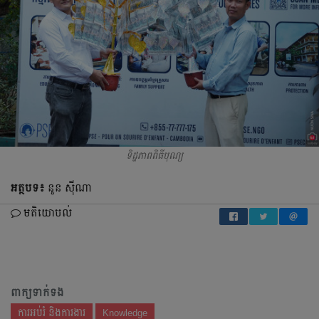
ទិដ្ឋភាពពិធីបុណ្យ
អត្ថបទ៖
នួន ស៊ីណា​
មតិយោបល់
ពាក្យទាក់ទង
ការអប់រំ និងការងារ
Knowledge