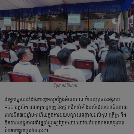
ទិដ្ឋភាពពិធីបុណ្យ
ជា​មួយ​គ្នា​នោះ​ដែរ​ឯកឧត្ដម​សូម​ថ្លែង​អំណរគុណ​ចំពោះ​ប្រធាន​អង្គការ​
PSE​ បុគ្គលិក​ លោក​គ្រូ​ អ្នក​គ្រូ​ និង​ថ្នាក់ដឹកនាំ​ទាំង​អស់​ដែល​បាន​ចំណាយ​
ពេល​ជិត៣០​ឆ្នាំ​មក​ហើយ​ក្នុង​ការ​ជួយ​បណ្ដុះបណ្ដាល​ដល់​កុមារ​ក្រីក្រ​ និង​
មិនមាន​លទ្ធភាព​អភិវឌ្ឍន៍​ខ្លួន​ឲ្យ​ប្រែក្លាយ​ជា​យុវជន​ដែល​មាន​សមត្ថភាព​
និង​អាច​ជួយ​ខ្លួន​ឯង​បាន។​