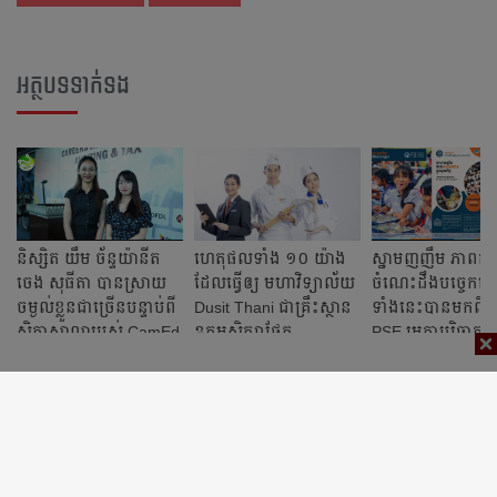
អត្ថបទទាក់ទង
និស្សិត​ យឹម ច័ន្ទយ៉ានីត​
ហេតុផលទាំង ១០ យ៉ាង
ស្នាម​ញញឹម​ ភាព​កក់
ចេង សុធីតា​ បាន​ស្រាយ​
ដែលធ្វើឲ្យ មហាវិទ្យាល័យ
ចំណេះ​ដឹង​បច្ចេកទេ
ចម្ងល់​ខ្លួន​ជា​ច្រើន​បន្ទាប់​ពី​
Dusit Thani ជាគ្រឹះស្ថាន
ទាំង​នេះ​បាន​មកពី​អង
សិក្ខាសាលា​របស់​ CamEd​
ឧត្តមសិក្សាផ្នែក
PSE​ រួម​គ្នា​បរិច្ចាគ​ថវ
ដែល​មាន​មន្ត្រី​ជំនាញ​
បដិសណ្ឋារកិច្ចដ៏ល្អបំផុត
ដើម្បី​ជួយ​កុមារ​កម្ពុជ
ពន្ធដារ​
មួយនៅអាស៊ាន