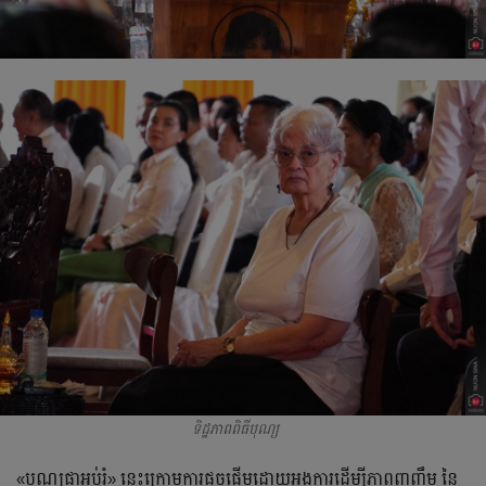
ទិដ្ឋភាពពិធីបុណ្យ
«បុណ្យ​ផ្កា​អប់រំ» នេះ​ក្រោម​ការ​ផ្ដួចផ្ដើម​ដោយ​អង្គការ​ដើម្បី​ភាព​ញញឹម​ នៃ​