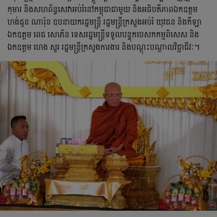
កុមារ​ និង​សហព័ន្ធសេវាអប់រំ​នៅ​កម្ពុជា​ជា​មួយ​ និង​អធិបតីភាព​ឯកឧត្ដម​
ហង់​ជូន​ ណារ៉ុន ឧបនាយករដ្ឋមន្ត្រី​ រដ្ឋមន្ត្រី​ក្រសួង​អប់រំ​ យុវជន​ និង​កីឡា
ឯកឧត្ដម​ ពេជ សោភ័ន ទេសរដ្ឋមន្ត្រី​ទទួល​បន្ទុក​បេសកកម្ម​ពិសេស​ និង​
ឯកឧត្ដម​ ហេង​ សួរ​ រដ្ឋមន្ត្រី​ក្រសួង​ការងារ​ និង​បណ្ដុះបណ្ដាល​វិជ្ជាជីវៈ​។​