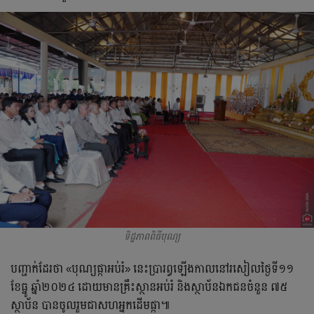
ទិដ្ឋភាពពិធីបុណ្យ
បញ្ជាក់​ដែរ​ថា​ «បុណ្យ​ផ្កា​អប់រំ»​ នេះ​ប្រារព្ធ​ឡើង​កាល​នៅ​រសៀល​ថ្ងៃ​ទី១១​
ខែ​ធ្នូ​ ឆ្នាំ​២០២៤​ ដោយ​មាន​គ្រឹះស្ថាន​អប់រំ​ និង​ស្ថាប័ន​ឯកជន​ចំនួន​ ៧៥​
ស្ថាប័ន​ បាន​ចូលរួម​ជា​សហអ្នក​ដើមផ្កា៕​