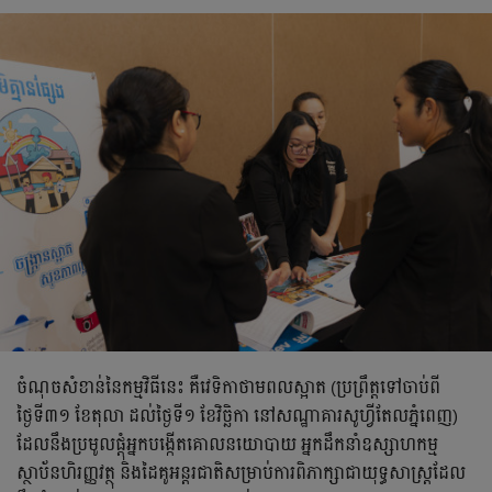
ចំណុចសំខាន់នៃកម្មវិធីនេះ គឺវេទិកាថាមពលស្អាត (ប្រព្រឹត្ដទៅចាប់ពី
ថ្ងៃទី៣១ ខែតុលា ដល់ថ្ងៃទី១ ខែវិច្ឆិកា នៅសណ្ឋាគារសូហ្វីតែលភ្នំពេញ)
ដែលនឹងប្រមូលផ្តុំអ្នកបង្កើតគោលនយោបាយ អ្នកដឹកនាំឧស្សាហកម្ម
ស្ថាប័នហិរញ្ញវត្ថុ និងដៃគូអន្តរជាតិសម្រាប់ការពិភាក្សាជាយុទ្ធសាស្ត្រដែល