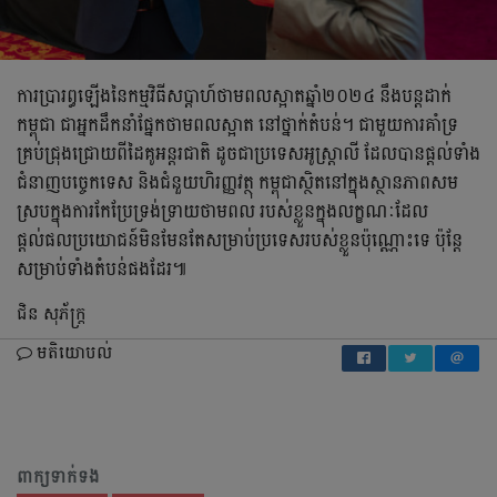
ការប្រារព្ធឡើងនៃកម្មវិធីសប្តាហ៍ថាមពលស្អាតឆ្នាំ២០២៤​ នឹងបន្តដាក់
កម្ពុជា ជាអ្នកដឹកនាំផ្នែកថាមពលស្អាត នៅថ្នាក់តំបន់។ ជាមួយការគាំទ្រ
គ្រប់ជ្រុងជ្រោយពីដៃគូអន្តរជាតិ ដូចជាប្រទេសអូស្ត្រាលី ដែលបានផ្តល់ទាំង
ជំនាញបច្ចេកទេស និងជំនួយហិរញ្ញវត្ថុ​ កម្ពុជាស្ថិតនៅក្នុងស្ថានភាពសម
ស្របក្នុងការកែប្រែទ្រង់ទ្រាយថាមពល របស់ខ្លួនក្នុងលក្ខណៈដែល
ផ្ដល់ផលប្រយោជន៍មិនមែនតែសម្រាប់ប្រទេសរបស់ខ្លួនប៉ុណ្ណោះទេ ប៉ុន្តែ
សម្រាប់ទាំងតំបន់ផងដែរ៕
ជិន សុភ័ក្ដ្រ
មតិយោបល់
ពាក្យទាក់ទង