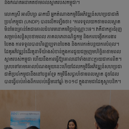
នឹងកំណត់អនាគតថាមពលស្អាតរបស់កម្ពុជា។
លោកស្រី អាលីហ្សា ឆាកឃឺ អ្នកតំណាងកម្មវិធីអភិវឌ្ឍន៍សហប្រជាជាតិ
ប្រចាំកម្ពុជា (UNDP) បានលើកឡើងថា៖ “ការទទួលយកថាមពលស្អាត
មិនមែនគ្រាន់តែជាគោលជំហរមនោគមវិជ្ជាប៉ុណ្ណោះទេ។ វាគឺជាកត្តាជំរុញ
សម្រាប់សន្តិសុខថាមពល ភាគលាភពាណិជ្ជកម្ម និងការបង្កើតការងារ
បៃតង ការទទួលបានហិរញ្ញប្បទានបៃតង និងការកាត់បន្ថយការបំពុល។
ដៃគូអភិវឌ្ឍន៍ដើរតួនាទីយ៉ាងសំខាន់ក្នុងការជួយជម្រុញមហិច្ឆិតាថាមពល
ស្អាតរបស់កម្ពុជា ហើយនឹងការធ្វើឱ្យគោលដៅទាំងនោះក្លាយជាការពិត។
ស្របទៅតាមគោលបំណងមួយនេះហើយដែលកម្មវិធីអភិវឌ្ឍន៍សហប្រជា
ជាតិប្រចាំកម្ពុជានឹងនៅបន្តគាំទ្រ កម្មវិធី​សប្តាហ៍​ថាមពល​ស្អាត ដូចដែល
បានធ្វើ​ចាប់​តាំង​ពី​ការ​ចាប់​ផ្តើម​នៅ​ឆ្នាំ ២០១៨ ក្នុងនាមជា​ដៃគូ​ស្ថាបនិក។