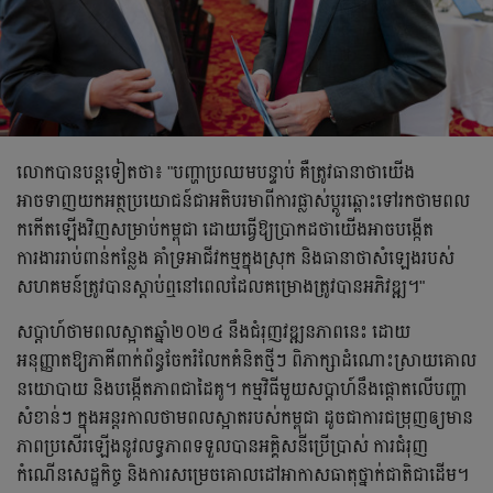
លោកបានបន្ដទៀតថា៖ "បញ្ហាប្រឈមបន្ទាប់ គឺត្រូវធានាថាយើង
អាចទាញយកអត្ថប្រយោជន៍ជាអតិបរមាពីការផ្លាស់ប្តូរឆ្ពោះទៅរកថាមពល
កកើតឡើងវិញសម្រាប់កម្ពុជា ដោយធ្វើឱ្យប្រាកដថាយើងអាចបង្កើត
ការងាររាប់ពាន់កន្លែង គាំទ្រអាជីវកម្មក្នុងស្រុក និងធានាថាសំឡេងរបស់
សហគមន៍ត្រូវបានស្តាប់ឮនៅពេលដែលគម្រោងត្រូវបានអភិវឌ្ឍ។"
សប្តាហ៍ថាមពលស្អាតឆ្នាំ២០២៤ នឹងជំរុញវឌ្ឍនភាពនេះ ដោយ
អនុញ្ញាតឱ្យភាគីពាក់ព័ន្ធចែករំលែកគំនិតថ្មីៗ ពិភាក្សាដំណោះស្រាយគោល
នយោបាយ និងបង្កើតភាពជាដៃគូ។ កម្មវិធីមួយសប្តាហ៍នឹងផ្តោតលើបញ្ហា
សំខាន់ៗ ក្នុងអន្តរកាលថាមពលស្អាតរបស់កម្ពុជា ដូចជាការជម្រុញឲ្យមាន
ភាពប្រសើរឡើងនូវលទ្ធភាពទទួលបានអគ្គិសនីប្រើប្រាស់ ការជំរុញ
កំណើនសេដ្ឋកិច្ច និងការសម្រេចគោលដៅអាកាសធាតុថ្នាក់ជាតិជាដើម។