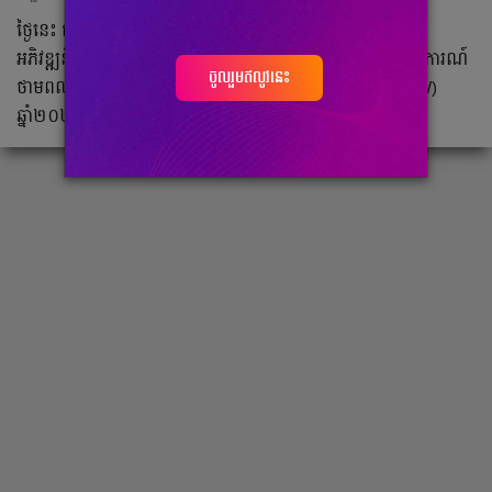
ថ្ងៃនេះ តំណាងរាជរដ្ឋាភិបាលកម្ពុជា ប្រទេសអូស្ត្រាលី និងកម្មវិធី
អភិវឌ្ឍន៍សហប្រជាជាតិ (UNDP) បានប្រារព្ធពិធីបើកសម្ពោធព្រឹត្តិការណ៍
ចូលរួមឥលូវនេះ
ថាមពលស្អាតដ៏ធំបំផុតរបស់កម្ពុជា គឺសប្តាហ៍ថាមពលស្អាត (CEW)
ឆ្នាំ២០២៤ ។