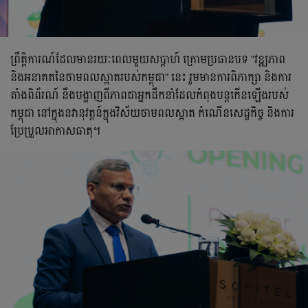
ព្រឹត្តិការណ៍ដែលមានរយៈពេលមួយសប្តាហ៍ ក្រោមប្រធានបទ "វឌ្ឍភាព
និងអនាគតនៃថាមពលស្អាតរបស់កម្ពុជា" នេះ រួមមានការពិភាក្សា និងការ
តាំងពិព័រណ៍ នឹងបង្ហាញពីភាពជាអ្នកដឹកនាំដែលកំពុងបន្ដកើនឡើងរបស់
កម្ពុជា នៅក្នុងនវានុវត្តន៍ក្នុងវិស័យថាមពលស្អាត កំណើនសេដ្ឋកិច្ច និងការ
ប្រែប្រួលអាកាសធាតុ។