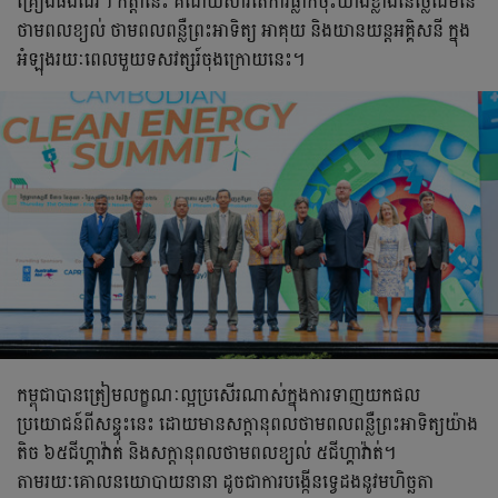
គ្រឿងផងដែរ។ កត្តានេះ គឺដោយសារតែការធ្លាក់ចុះយ៉ាងខ្លាំងនៃថ្លៃដើមនៃ
ថាមពលខ្យល់ ថាមពលពន្លឺព្រះអាទិត្យ អាគុយ និងយានយន្តអគ្គិសនី ក្នុង
អំឡុងរយៈពេលមួយទសវត្សរ៍ចុងក្រោយនេះ។
កម្ពុជាបានត្រៀមលក្ខណៈល្អប្រសើរណាស់ក្នុងការទាញយកផល
ប្រយោជន៍ពីសន្ទុះនេះ ដោយមានសក្តានុពលថាមពលពន្លឺព្រះអាទិត្យយ៉ាង
តិច ៦៥ជីហ្គាវ៉ាត់ និងសក្តានុពលថាមពលខ្យល់ ៥ជីហ្គាវ៉ាត់។
តាមរយៈគោលនយោបាយនានា ដូចជាការបង្កើនទ្វេដងនូវមហិច្ឆតា