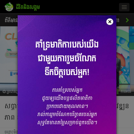
ជីវិតនិងសង្គម
Togg
navig
ព័ត៌មាន
សេដ្ឋកិច្ច
ចរាចរណ៍
ការអប់រំ
ស្នេហា
ស
×
ព្រហស្បតិ៍, 31 តុលា 2024 07:56
ការអប់រំ
សប្តាហ៍ថាមពលស្អាតឆ្នាំ២០២៤៖ ការបង្ហាញពីវឌ្ឍន
ភាព និងមហិច្ឆតាក្នុងសកម្មភាពរបស់កម្ពុជា
ចន្លោះមិនឃើញ