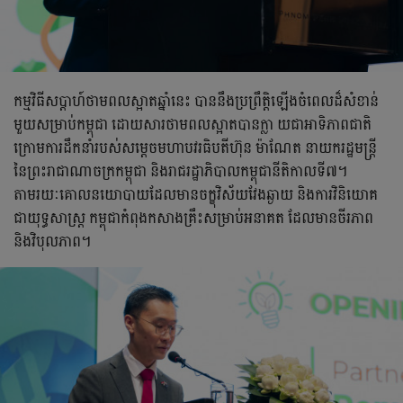
កម្មវិធីសប្តាហ៍ថាមពលស្អាតឆ្នាំនេះ បាននឹងប្រព្រឹត្តិឡើងចំពេលដ៏សំខាន់
មួយសម្រាប់កម្ពុជា ដោយសារថាមពលស្អាតបានក្លា យជាអាទិភាពជាតិ
ក្រោមការដឹកនាំរបស់សម្តេចមហាបវរធិបតីហ៊ុន ម៉ាណែត នាយករដ្ឋមន្រ្ដី
នៃព្រះរាជាណាចក្រកម្ពុជា និងរាជរដ្ឋាភិបាលកម្ពុជានីតិកាលទី៧។
តាមរយៈគោលនយោបាយដែលមានចក្ខុវិស័យវែងឆ្ងាយ និងការវិនិយោគ
ជាយុទ្ធសាស្ត្រ កម្ពុជាកំពុងកសាងគ្រឹះសម្រាប់អនាគត ដែលមានចីរភាព
និងវិបុលភាព។