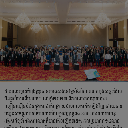
ថាមពលស្អាតកំពុងត្រូវបានសាងសង់នៅទូទាំងពិភពលោកក្នុងសន្ទុះដែល
មិនធ្លាប់មានពីមុនមក។ នៅឆ្នាំ២០២៣ ពិភពលោកសម្រេចបាន
ល្បឿនលឿនបំផុតក្នុងការដាក់ពង្រាយថាមពលកកើតឡើងវិញ ដោយបាន
បង្កើនសមត្ថភាពថាមពលកកើតឡើងវិញទ្វេដង ខណៈការលក់រថយន្ត
អគ្គិសនីទូទាំងពិភពលោកក៏បានកើនឡើង៣៥% ដល់ប្រមាណ១៤លាន