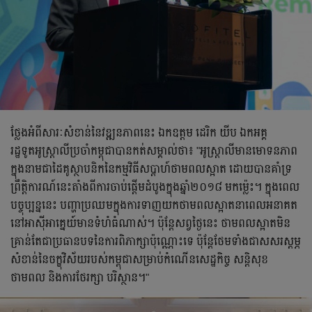
ថ្លែងអំពីសារៈសំខាន់នៃវឌ្ឍនភាពនេះ ឯកឧត្តម ដេរិក យីប ឯកអគ្គ
រដ្ឋទូតអូស្ត្រាលីប្រចាំកម្ពុជាបានកត់សម្គាល់ថា៖ "អូស្ត្រាលីមានមោទនភាព
ក្នុងនាមជាដៃគូស្ថាបនិកនៃកម្មវិធីសប្តាហ៍ថាមពលស្អាត ដោយបានគាំទ្រ
ព្រឹត្តិការណ៍នេះតាំងពីការចាប់ផ្តើមដំបូងក្នុងឆ្នាំ២០១៨ មកម្ល៉េះ។ ក្នុងពេល
បច្ចុប្បន្ននេះ បញ្ហាប្រឈមក្នុងការទាញយកថាមពលស្អាតនាពេលអនាគត
នៅអាស៊ីអាគ្នេយ៍មានទំហំធំណាស់។ ប៉ុន្តែសព្វថ្ងៃនេះ ថាមពលស្អាតមិន
គ្រាន់តែជាប្រធានបទនៃការពិភាក្សាប៉ុណ្ណោះទេ ប៉ុន្តែថែមទាំងជាសសរស្តម្ភ
សំខាន់នៃចក្ខុវិស័យរបស់កម្ពុជាសម្រាប់កំណើនសេដ្ឋកិច្ច សន្តិសុខ
ថាមពល និងការថែរក្សា បរិស្ថាន។"