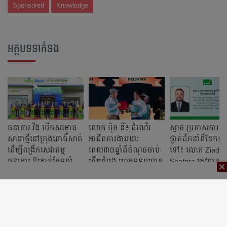
Sponsored
Knowledge
អត្ថបទទាក់ទង
ធនាគារ វីង បើកសម្ពោធ
លោក ប៉ិច នី៖ ដំណើរ
ស្មាត ប្រកាសការផ្លាស
សាខាថ្មីនៅក្រុងពោធិ៍សាត់
អាជីពការងាររយៈ
ថ្នាក់ដឹកនាំពីខែកញ្
ដើម្បីពង្រីកសេវាកម្ម
ពេល៣០ឆ្នាំពីចំណុចចាប់
ទៅ៖ លោក Ziad
ធនាគារ ឱ្យកាន់តែទូលំ
ផ្តើមដំបូង រហូតទទួលបាន
Shatara ត្រូវបានត
ទូលាយទៅដល់អតិថិជន
សមិទ្ធផលដ៏អស្ចារ្យ
ជានាយកប្រតិបត្តិនៃ
ហ៊ុន Robi Axiata 
បង់ក្លាដែស ខណៈ
លោក Ritesh Kum
Singh នឹងចូលកាន់