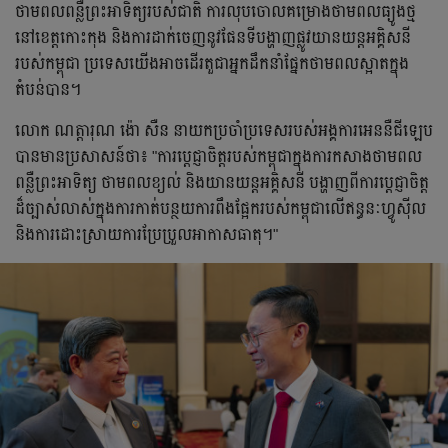
ថាមពលពន្លឺព្រះអាទិត្យរបស់ជាតិ ការលុបចោលគម្រោងថាមពលធ្យូងថ្ម
នៅខេត្តកោះកុង និងការដាក់ចេញនូវផែនទីបង្ហាញផ្លូវយានយន្តអគ្គិសនី
របស់កម្ពុជា ប្រទេសយើងអាចដើរតួជាអ្នកដឹកនាំផ្នែកថាមពលស្អាតក្នុង
តំបន់បាន។
លោក ណត្តារុណ ង៉ោ សឺន នាយកប្រចាំប្រទេសរបស់អង្គការអេននឺជីឡេប
បានមានប្រសាសន៍ថា៖ "ការប្តេជ្ញាចិត្តរបស់កម្ពុជាក្នុងការកសាងថាមពល
ពន្លឺព្រះអាទិត្យ ថាមពលខ្យល់ និងយានយន្តអគ្គិសនី បង្ហាញពីការប្តេជ្ញាចិត្ត
ដ៏ច្បាស់លាស់ក្នុងការកាត់បន្ថយការពឹងផ្អែករបស់កម្ពុជាលើឥន្ធនៈហ្វូស៊ីល
និងការដោះស្រាយការប្រែប្រួលអាកាសធាតុ។"