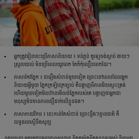
អ្នកត្រូវរៀនចេះប្រើភាសានិយាយ ៖ ទន់ភ្លន់ គួរឲ្យចង់ស្តាប់ ងាយៗ
ស្រួលយល់ មិនប្រើពេលយូរពេក តែក៏កុំលឿនពេកដែរ។
ភាសាកែវភ្នែក ៖ ជារឿងសំខាន់មួយទៀត ព្រោះនៅពេលដែលអ្នក
និយាយអ្វីមួយ ភ្នែកក្រឡិបក្រឡាប់ គឺបង្ហាញពីភាពមិនស្មោះត្រង់
ហើយមួយទៀតមិនហ៊ានមើលចំភ្នែករបស់គេ បង្ហាញថាអ្នកជា
មនុស្សមិនមានភាពជឿជាក់លើខ្លួនឯង។
ភាសាកាយវិការ ៖ នេះកាន់តែសំខាន់ ព្រោះធ្មឹងៗគ្មានជាតិ គឺ
លទ្ធផលស្មើនឹងសូន្យ
ចុងក្រោយ អ្នកត្រូវប្រមូលភាពក្លាហាន និងកម្លាំងពីក្នុងខ្លួនឲ្យអស់ និយាយ