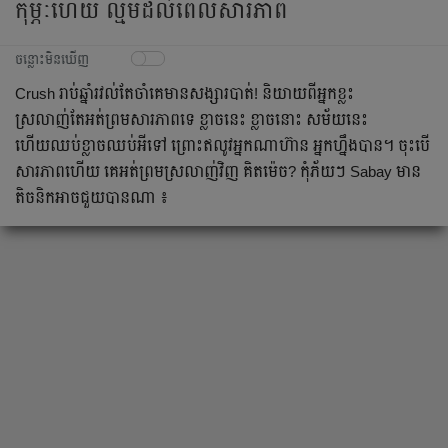
កុម្ភៈហើយ ល្មមដល់ពេលសារភាព
ចន្លោះមិនឃើញ
Crush រាប់ឆ្នាំរវល់តែចាំគេមានសង្សារបាត់! និយាយពីអ្នកខ្លះ
ស្រលាញ់តែអត់ព្រមសារភាពទេ ខ្លាចនេះ ខ្លាចនោះ សម័យនេះ
ហើយឈប់ខ្លាចឈប់អីទៅ ព្រោះឥលូវអ្នកណាហ៊ាន អ្នកហ្នឹងបាន។ ចុះបើ
សារភាពហើយ គេអត់ព្រមស្រលាញ់វិញ គិតម៉េច? កុំភ័យៗ Sabay មាន
តិចនិកអាចជួយបានណា ៖