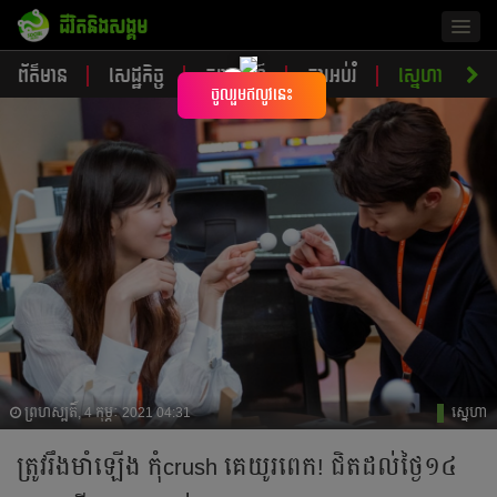
ជីវិតនិងសង្គម
Togg
navig
ព័ត៌មាន
សេដ្ឋកិច្ច
ចរាចរណ៍
ការអប់រំ
ស្នេហា
ស
×
ចូលរួមឥលូវនេះ
ព្រហស្បតិ៍, 4 កុម្ភៈ 2021 04:31
ស្នេហា
ត្រូវរឹងមាំឡើង កុំcrush គេយូរពេក! ជិតដល់ថ្ងៃ១៤