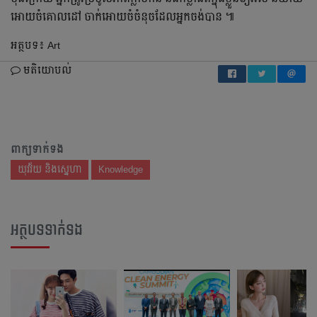
អោយចំគោលដៅ ចាក់អោយចំចំនុចដែលអ្នកចង់បាន ៕
អត្ថបទ៖​ Art
មតិយោបល់
ពាក្យទាក់ទង
យុវវ័យ និងស្នេហា
Knowledge
អត្ថបទទាក់ទង