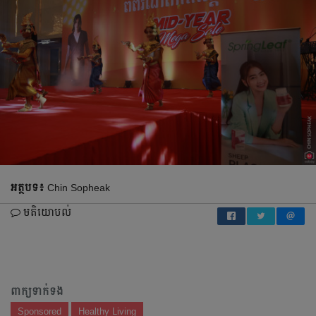
អត្ថបទ៖
Chin Sopheak
មតិយោបល់
ពាក្យទាក់ទង
Sponsored
Healthy Living