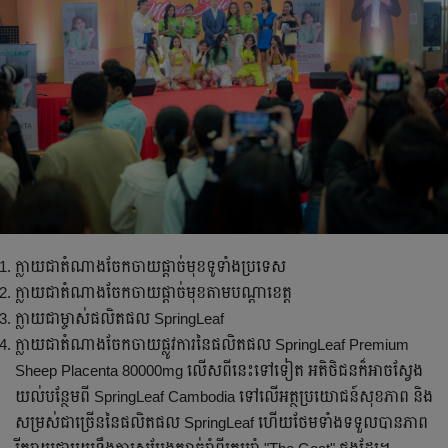
ក្លាយជាតំណាងចែកចាយផ្តាច់មុខទូទាំងប្រទេស
ក្លាយជាតំណាងចែកចាយផ្តាច់មុខតាមបណ្តាខេត្ត
ក្លាយជាម្ចាស់ផលិតផល SpringLeaf
ក្លាយជាតំណាងចែកចាយផ្លូវការនៃផលិតផល SpringLeaf Premium
Sheep Placenta 80000mg លើសពីនេះទៅទៀត អតិថិជនក៏អាចស្វែង
យល់បន្ថែមពី SpringLeaf Cambodia ទៅលើអត្ថប្រយោជន៍សុខភាព និង
សម្រស់ជាច្រើននៃផលិតផល SpringLeaf ហើយថែមទាំងទទួលបានភាព