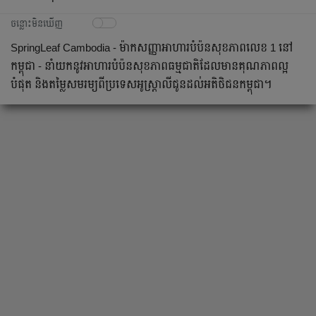
ចន្លោះមិនឃើញ
SpringLeaf Cambodia - ម៉ាកសញ្ញាអាហារបំប៉នសុខភាពលេខ 1 នៅ
កម្ពុជា - នាំយកនូវអាហារបំប៉នសុខភាពធម្មជាតិដែលមានគុណភាពល្អ
បំផុត និងតម្លៃសមរម្យពីប្រទេសអូស្ត្រាលីជូនដល់អតិថិជនកម្ពុជា។