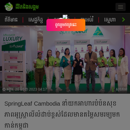
ជីវិតនិងសង្គម
Togg
navig
ព័ត៌មាន
សេដ្ឋកិច្ច
ចរាចរណ៍
ការអប់រំ
ស្នេហា
ស
×
ចូលរួមឥលូវនេះ
អង្គារ, 20 មិថុនា 2023 04:17
សុខភាព
SpringLeaf Cambodia នាំយកអាហារបំប៉នសុខ
ភាពអូស្ត្រាលីលំដាប់ខ្ពស់ដែលមានតម្លៃសមរម្យមក
កាន់កម្ពុជា