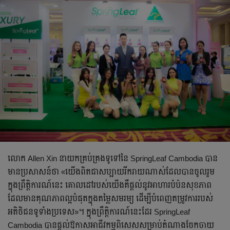
លោក Allen Xin នាយកគ្រប់គ្រងទូទៅនៃ SpringLeaf Cambodia បាន
មានប្រសាសន៍ថា «យើងពិតជាសប្បាយរីករាយណាស់ដែលបានចូលរួម
ក្នុងព្រឹត្តិការណ៍នេះ គោលដៅរបស់យើងគឺផ្តល់នូវអាហារបំប៉នសុខភាព
ដែលមានគុណភាពល្អបំផុតក្នុងតម្លៃសមរម្យ ដើម្បីបំពេញតម្រូវការរបស់
អតិថិជនទូទាំងប្រទេស»។ ក្នុងព្រឹត្តិការណ៍នេះដែរ SpringLeaf
Cambodia បានផ្តល់ឱកាសអាជីវកម្មពិសេសសម្រាប់តំណាងចែកចាយ