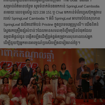
រីករាយជាមួយនឹងការសម្តែងក្បាច់រាំពីក្រុមរាំ "The Goat" ផងដែរ។
សម្រាប់ព័ត៌មានបន្ថែម សូមទំនាក់ទំនងមកកាន់ SpringLeaf Cambodia
តាមរយៈលេខទូរស័ព្ទ 023 238 151 ឬ Chat មកកាន់ទំព័រហ្វេសប៊ុកផ្លូវការ
របស់ SpringLeaf Cambodia ។ អំពី SpringLeaf អាហារបំប៉នសុខភាព
SpringLeaf ផលិតនៅតំបន់ Pristine ក្នុងប្រទេសអូស្ត្រាលី។ យើងខិតខំ
ស្វែងរកគ្រឿងផ្សំសំខាន់ៗដែលមានសារធាតុចិញ្ចឹមច្រើនបំផុតដែល
ធម្មជាតិផ្តល់ជូន បង្កើតឡើងដើម្បីផ្គត់ផ្គង់តម្រូវការសុខភាពរបស់អ្នក
ដើម្បីជួយឱ្យអ្នកមានអារម្មណ៍ប្រសើរឡើងជារៀងរាល់ថ្ងៃ។