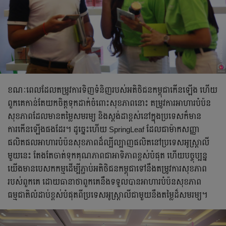
ខណៈពេលដែលតម្រូវការទិញទំនិញរបស់អតិថិជនកម្ពុជាកើនឡើង ហើយ
ពួកគេកាន់តែយកចិត្តទុកដាក់ចំពោះសុខភាពនោះ តម្រូវការអាហារបំប៉ន
សុខភាពដែលមានតម្លៃសមរម្យ និងស្តង់ដាខ្ពស់នៅក្នុងប្រទេសក៏មាន
ការកើនឡើងផងដែរ។ ដូច្នេះហើយ SpringLeaf ដែលជាម៉ាកសញ្ញា
ផលិតផលអាហារបំប៉នសុខភាពដ៏ល្បីល្បាញផលិតនៅប្រទេសអូស្ត្រាលី
មួយនេះ តែងតែចាត់ទុកគុណភាពជាអាទិភាពខ្ពស់បំផុត ហើយបច្ចុប្បន្ន
យើងមានបេសកកម្មដើម្បីភ្ជាប់អតិថិជនកម្ពុជាទៅនឹងតម្រូវការសុខភាព
របស់ពួកគេ ដោយធានាថាពួកគេនឹងទទួលបានអាហារបំប៉នសុខភាព
ធម្មជាតិលំដាប់ខ្ពស់បំផុតពីប្រទេសអូស្ត្រាលីជាមួយនឹងតម្លៃដ៏សមរម្យ។