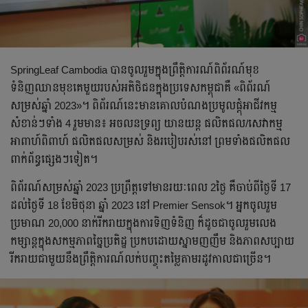
SpringLeaf Cambodia បានចូលរួមក្នុងព្រឹត្តិការណ៍ពិព័រណ៍មុខ
ទំនិញឈានមុខគេមួយរបស់អតិថិជនក្នុងប្រទេសកម្ពុជាគឺ «ពិព័រណ៍
សម្រស់ឆ្នាំ 2023»។ ពិព័រណ៍នេះមានគោលបំណងប្រមូលផ្តុំអាជីវកម្ម
សំខាន់ៗទាំង 4 រួមមាន៖ អចលនទ្រព្យ យានយន្ត ផលិតផល/សេវាកម្ម
អាពាហ៍ពិពាហ៍ ផលិតផលសម្រស់ និងរបៀបរស់នៅ ព្រមទាំងផលិតផល
ពាក់ព័ន្ធផ្សេងៗទៀត។
ពិព័រណ៍សម្រស់ឆ្នាំ 2023 ប្រព្រឹត្តទៅមានរយៈពេល 2ថ្ងៃ គឺចាប់ពីថ្ងៃទី 17
ដល់ថ្ងៃទី 18 ខែមិថុនា ឆ្នាំ 2023 នៅ Premier Sensok។ អ្នកចូលរួម
ប្រមាណ 20,000 នាក់រីករាយក្នុងការទិញទំនិញ ក៏ដូចជាចូលរួមលេង
កម្សាន្តក្នុងសកម្មភាពច្នៃប្រតិដ្ឋ ប្រកបដោយស្នាមញញឹម និងភាពសប្បាយ
រីករាយជាមួយនឹងព្រឹត្តិការណ៍លក់បញ្ចុះតម្លៃតាមរដូវកាលជាច្រើន។