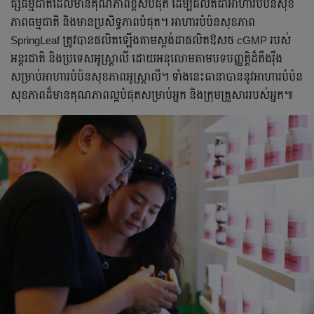
ផ្សំធម្មជាតិដែលមានគុណភាពខ្ពស់បំផុត ដើម្បីផលិតជាអាហារបំប៉នសុខ
ភាពធម្មជាតិ និងមានប្រសិទ្ធភាពបំផុត។ អាហារបំប៉នសុខភាព
SpringLeaf ត្រូវបានផលិតឡើងតាមស្តង់ដាផលិតឱសថ cGMP របស់
អន្តរជាតិ និងប្រទេសអូស្ត្រាលី ដោយអនុលោមតាមបទបញ្ញត្តិដ៏តឹងរ៉ឹង
សម្រាប់អាហារបំប៉នសុខភាពអូស្ត្រាលី។ ទាំងនេះធានាបាននូវអាហារបំប៉ន
សុខភាពដ៏មានគុណភាពល្អបំផុតសម្រាប់អ្នក និងក្រុមគ្រួសាររបស់អ្នក៕