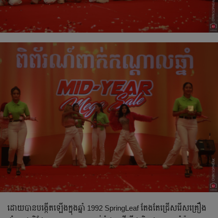
ដោយបានបង្កើតឡើងក្នុងឆ្នាំ 1992 SpringLeaf តែងតែជ្រើសរើសគ្រឿង