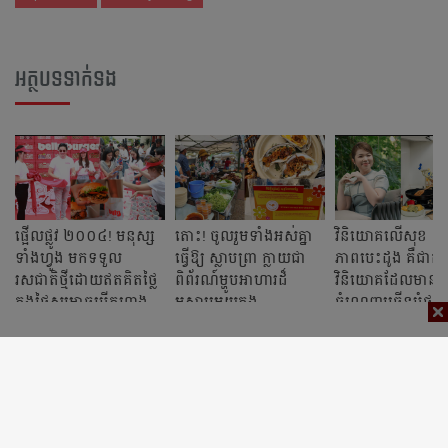
អត្ថបទទាក់ទង
ផ្អើលផ្លូវ ២០០៤! មនុស្ស
តោះ! ចូលរួមទាំងអស់គ្នា
វិនិយោគលើសុខ
ទាំងហ្វូង មកទទួល
ធ្វើឱ្យ ស្លាបព្រា ក្លាយជា
ភាពបេះដូង គឺជាកា
រសជាតិថ្មីដោយឥតគិតថ្លៃ
ពិព័រណ៍ម្ហូបអាហារដ៏
វិនិយោគដែលមាន
ក្នុងថ្ងៃសម្ពោធបើកហាង
អស្ចារ្យមួយក្នុង
ចំណេញច្រើនបំផុត
Belly Burger
ប្រទេសកម្ពុជា ល្បីទូទាំង
ពិភពលោក