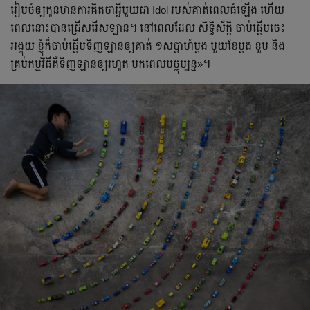
រៀបចំឲ្យកូនមានការគិតថាអ្វីមួយជា Idol របស់គាត់ពេលធំឡើង ហើយ
ពេលនោះបានជ្រើសរើសឡាន។ នៅពេលដែល សិទ្ធិស័ក្តិ ចាប់ផ្តើមចេះ
អង្គុយ ខ្ញុំក៏ចាប់ផ្តើមទិញឡានឲ្យគាត់ ១សប្តាហ៍ម្តង មួយខែម្តង ខួប និង
គ្រប់កម្មវិធីគឺទិញឡានឲ្យរហូត មកពេលបច្ចុប្បន្ន»។