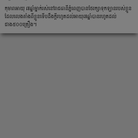
កុមារាអាយុ ៧ឆ្នាំម្នាក់រស់នៅរាជធានីភ្នំពេញបានថែរក្សាទុកឡានរបស់ខ្លួន
ដែលលេងតាំងពីខ្លួនទើបដឹងក្តីរហូតដល់អាយុ៧ឆ្នាំបានរហូតដល់
ជាង៥០០គ្រឿង។