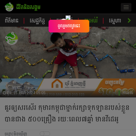
ជីវិតនិងសង្គម
Togg
navig
ព័ត៌មាន
សេដ្ឋកិច្ច
ចរាចរណ៍
ការអប់រំ
ស្នេហា
ស
×
ចូលរួមឥលូវនេះ
ពុធ, 16 តុលា 2024 05:05
ការអប់រំ
គួរឲ្យសរសើរ កុមារកម្ពុជាម្នាក់រក្សាទុកឡានរបស់ខ្លួន
បានជាង ៥០០គ្រឿង រយៈពេល៧ឆ្នាំ មានវីដេអូ
ចន្លោះមិនឃើញ