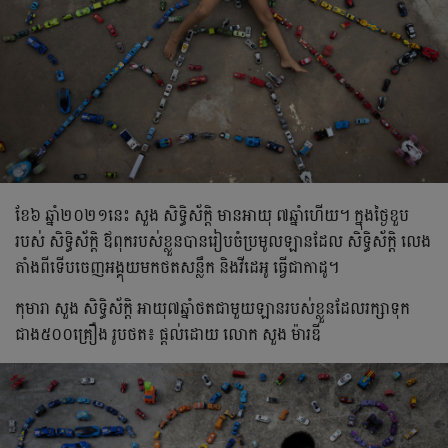
ខែ៦ ឆ្នាំ២០២១នេះ សួង សិទ្ធិស័ក្តិ មានអាយុ ៧ឆ្នាំហើយ។ ក្នុងថ្ងៃខួប
របស់ សិទ្ធិស័ក្តិ ឪពុករបស់ខ្លួនបានរៀបចំប្រមូលឡានដែល សិទ្ធិស័ក្តិ លេង
តាំងពីទើបចេញអង្គុយមកថតសន្លឹក និងវីដេអូ ធ្វើជាកាដូ។
កុមារា សួង សិទ្ធិស័ក្តិ អាយុ៧ឆ្នាំថតជាមួយឡានរបស់ខ្លួនដែលរក្សាទុក
ជាង៥០០គ្រឿង រូបថត៖ ផ្តល់ដោយ លោក សួង ម៉ារឌី