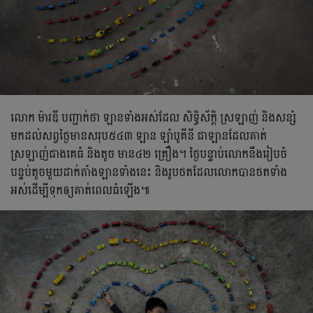
លោក ម៉ារឌី បញ្ជាក់ថា ឡានទាំងអស់ដែល សិទ្ធិស័ក្តិ ស្រឡាញ់ និងសន្សំ
មកដល់សព្វថ្ងៃមានសរុប៥៤៣ ឡាន ឡាំបូគីនី ជាឡានដែលគាត់
ស្រឡាញ់ជាងគេធំ និងតូច មាន៤២ គ្រឿង។ ថ្ងៃបន្ទាប់លោកនឹងរៀបចំ
បន្ទប់តូចមួយដាក់តាំងឡានទាំងនេះ និងរូបថតដែលលោកបានថតទាំង
អស់ដើម្បីទុកឲ្យគាត់ពេលធំឡើង៕