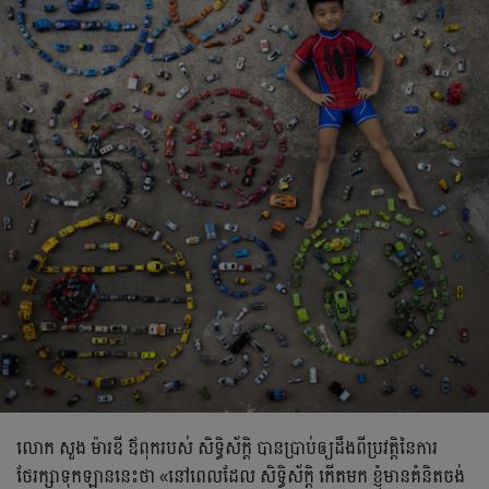
លោក សួង ម៉ារឌី ឪពុករបស់ សិទ្ធិស័ក្តិ បានប្រាប់ឲ្យដឹងពីប្រវត្តិនៃការ
ថែរក្សាទុកឡាននេះថា «នៅពេលដែល សិទ្ធិស័ក្តិ កើតមក ខ្ញុំមានគំនិតចង់