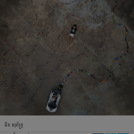
ជិន សុភ័ក្ដ្រ