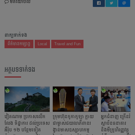
មតិយោបល់
ពាក្យទាក់ទង
ព័ត៌មានកម្សាន្ត
Local
Travel and Fun
អត្ថបទទាក់ទង
វៀតណាម ប្រកាសលើក
ក្រុមហ៊ុនកូកាកូឡា ក្លាយ
អ្នកជំនាញ ក្រើនរំល
លែង ទិដ្ឋាការ ដល់ប្រទេស
ជាម្ចាស់ជយលាភីពានរ
ស្ថាប័នធនាគារ
អឺរ៉ុប ១២ បន្ថែមទៀត
ង្វាន់មាសឧស្សាហកម្ម
និងមីក្រូហិរញ្ញវត្ថុ ក្